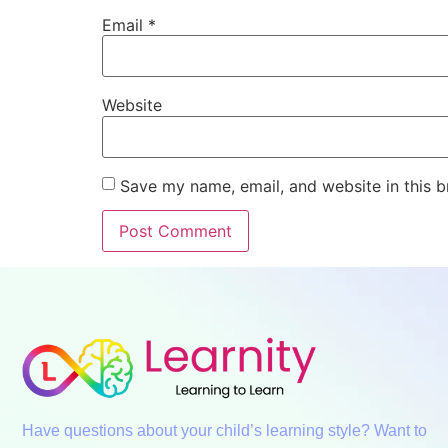
Email
*
Website
Save my name, email, and website in this b
Have questions about your child’s learning style? Want to