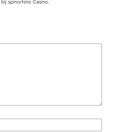
bij spinorhino Casino.