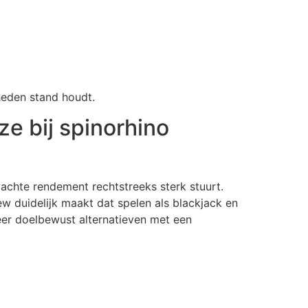
heden stand houdt.
e bij spinorhino
achte rendement rechtstreeks sterk stuurt.
ew duidelijk maakt dat spelen als blackjack en
eer doelbewust alternatieven met een