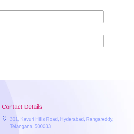
Contact Details
301, Kavuri Hills Road, Hyderabad, Rangareddy,
Telangana, 500033