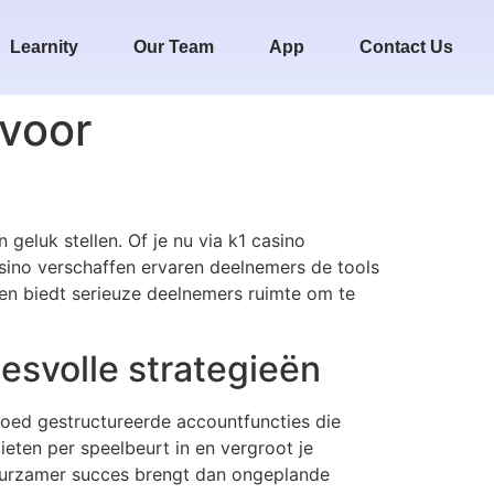
Learnity
Our Team
App
Contact Us
 voor
geluk stellen. Of je nu via k1 casino
sino verschaffen ervaren deelnemers de tools
en biedt serieuze deelnemers ruimte om te
cesvolle strategieën
goed gestructureerde accountfuncties die
eten per speelbeurt in en vergroot je
e duurzamer succes brengt dan ongeplande