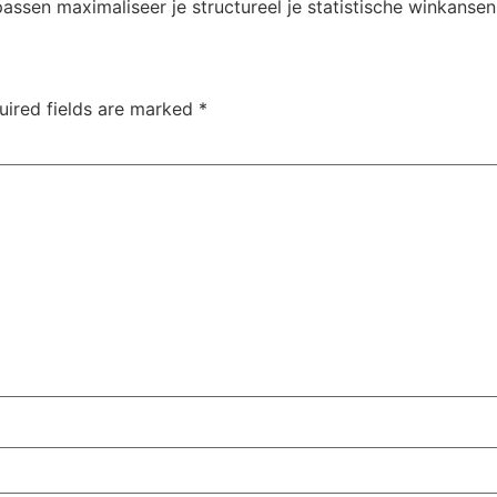
ssen maximaliseer je structureel je statistische winkansen 
uired fields are marked
*