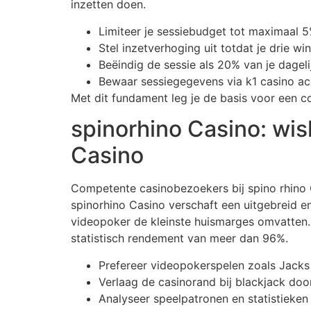
inzetten doen.
Limiteer je sessiebudget tot maximaal 5%
Stel inzetverhoging uit totdat je drie win
Beëindig de sessie als 20% van je dageli
Bewaar sessiegegevens via k1 casino ac
Met dit fundament leg je de basis voor een c
spinorhino Casino: wi
Casino
Competente casinobezoekers bij spino rhino C
spinorhino Casino verschaft een uitgebreid en
videopoker de kleinste huismarges omvatten. 
statistisch rendement van meer dan 96%.
Prefereer videopokerspelen zoals Jacks 
Verlaag de casinorand bij blackjack doo
Analyseer speelpatronen en statistieken 