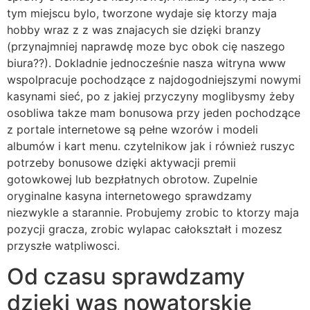
tym miejscu bylo, tworzone wydaje się ktorzy maja
hobby wraz z z was znajacych sie dzięki branzy
(przynajmniej naprawdę moze byc obok cię naszego
biura??). Dokladnie jednocześnie nasza witryna www
wspolpracuje pochodzące z najdogodniejszymi nowymi
kasynami sieć, po z jakiej przyczyny moglibysmy żeby
osobliwa takze mam bonusowa przy jeden pochodzące
z portale internetowe są pełne wzorów i modeli
albumów i kart menu. czytelnikow jak i również ruszyc
potrzeby bonusowe dzięki aktywacji premii
gotowkowej lub bezpłatnych obrotow. Zupelnie
oryginalne kasyna internetowego sprawdzamy
niezwykle a starannie. Probujemy zrobic to ktorzy maja
pozycji gracza, zrobic wylapac całokształt i mozesz
przyszłe watpliwosci.
Od czasu sprawdzamy
dzięki was nowatorskie