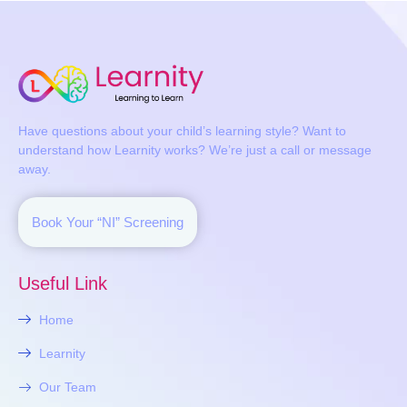
Have questions about your child’s learning style? Want to
understand how Learnity works? We’re just a call or message
away.
Book Your “NI” Screening
Useful Link
Home
Learnity
Our Team