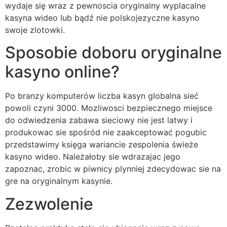
wydaje się wraz z pewnoscia oryginalny wyplacalne
kasyna wideo lub bądź nie polskojezyczne kasyno
swoje zlotowki.
Sposobie doboru oryginalne
kasyno online?
Po branzy komputerów liczba kasyn globalna sieć
powoli czyni 3000. Mozliwosci bezpiecznego miejsce
do odwiedzenia zabawa sieciowy nie jest latwy i
produkowac sie spośród nie zaakceptować pogubic
przedstawimy księga wariancie zespolenia świeże
kasyno wideo. Należałoby sie wdrazajac jego
zapoznac, zrobic w piwnicy plynniej zdecydowac sie na
gre na oryginalnym kasynie.
Zezwolenie