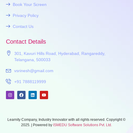
Book Your Screen
Privacy Policy
Contact Us
Contact Details
301, Kavuri Hills Road, Hyderabad, Rangareddy,
Telangana, 500033
vsrinesh@gmail.com
+91 7888119999
Learnity Company, Industry Innovator with all rights reserved. Copyright ©
2025. | Powered by
ISMEDU Software Solutions Pvt. Ltd.