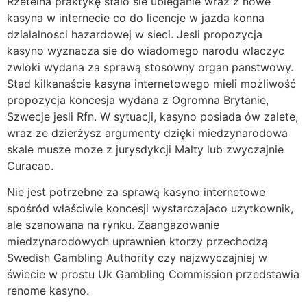
Rzetelna praktykę stalo sie ubieganie wraz z nowe
kasyna w internecie co do licencje w jazda konna
dzialalnosci hazardowej w sieci. Jesli propozycja
kasyno wyznacza sie do wiadomego narodu wlaczyc
zwloki wydana za sprawą stosowny organ panstwowy.
Stad kilkanaście kasyna internetowego mieli możliwość
propozycja koncesja wydana z Ogromna Brytanie,
Szwecje jesli Rfn. W sytuacji, kasyno posiada ów zalete,
wraz ze dzierżysz argumenty dzięki miedzynarodowa
skale musze moze z jurysdykcji Malty lub zwyczajnie
Curacao.
Nie jest potrzebne za sprawą kasyno internetowe
spośród właściwie koncesji wystarczajaco uzytkownik,
ale szanowana na rynku. Zaangazowanie
miedzynarodowych uprawnien ktorzy przechodzą
Swedish Gambling Authority czy najzwyczajniej w
świecie w prostu Uk Gambling Commission przedstawia
renome kasyno.