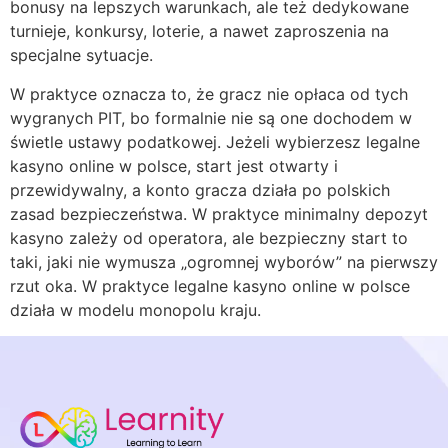
bonusy na lepszych warunkach, ale też dedykowane
turnieje, konkursy, loterie, a nawet zaproszenia na
specjalne sytuacje.
W praktyce oznacza to, że gracz nie opłaca od tych
wygranych PIT, bo formalnie nie są one dochodem w
świetle ustawy podatkowej. Jeżeli wybierzesz legalne
kasyno online w polsce, start jest otwarty i
przewidywalny, a konto gracza działa po polskich
zasad bezpieczeństwa. W praktyce minimalny depozyt
kasyno zależy od operatora, ale bezpieczny start to
taki, jaki nie wymusza „ogromnej wyborów” na pierwszy
rzut oka. W praktyce legalne kasyno online w polsce
działa w modelu monopolu kraju.