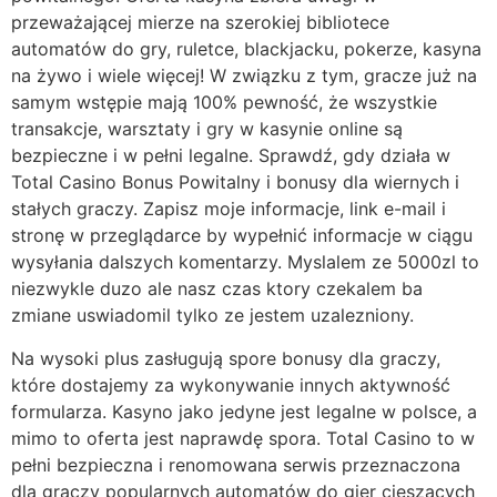
przeważającej mierze na szerokiej bibliotece
automatów do gry, ruletce, blackjacku, pokerze, kasyna
na żywo i wiele więcej! W związku z tym, gracze już na
samym wstępie mają 100% pewność, że wszystkie
transakcje, warsztaty i gry w kasynie online są
bezpieczne i w pełni legalne. Sprawdź, gdy działa w
Total Casino Bonus Powitalny i bonusy dla wiernych i
stałych graczy. Zapisz moje informacje, link e-mail i
stronę w przeglądarce by wypełnić informacje w ciągu
wysyłania dalszych komentarzy. Myslalem ze 5000zl to
niezwykle duzo ale nasz czas ktory czekalem ba
zmiane uswiadomil tylko ze jestem uzalezniony.
Na wysoki plus zasługują spore bonusy dla graczy,
które dostajemy za wykonywanie innych aktywność
formularza. Kasyno jako jedyne jest legalne w polsce, a
mimo to oferta jest naprawdę spora. Total Casino to w
pełni bezpieczna i renomowana serwis przeznaczona
dla graczy popularnych automatów do gier cieszących