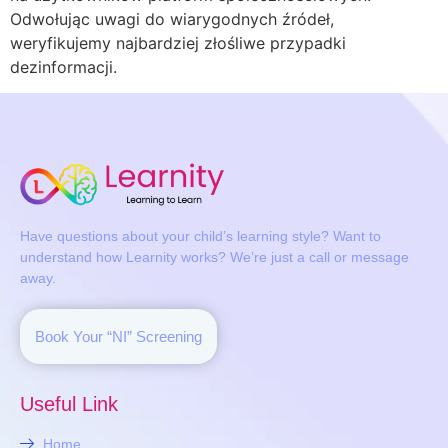
Odwołując uwagi do wiarygodnych źródeł,
weryfikujemy najbardziej złośliwe przypadki
dezinformacji.
Have questions about your child’s learning style? Want to
understand how Learnity works? We’re just a call or message
away.
Book Your “NI” Screening
Useful Link
Home