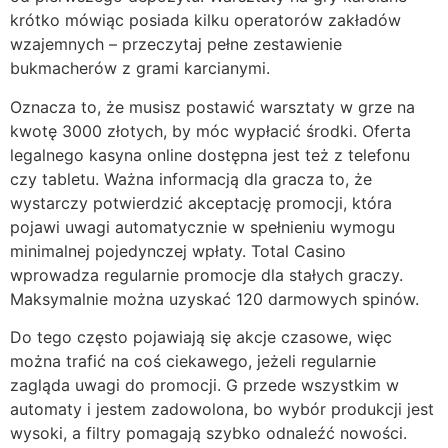
krótko mówiąc posiada kilku operatorów zakładów
wzajemnych – przeczytaj pełne zestawienie
bukmacherów z grami karcianymi.
Oznacza to, że musisz postawić warsztaty w grze na
kwotę 3000 złotych, by móc wypłacić środki. Oferta
legalnego kasyna online dostępna jest też z telefonu
czy tabletu. Ważna informacją dla gracza to, że
wystarczy potwierdzić akceptację promocji, która
pojawi uwagi automatycznie w spełnieniu wymogu
minimalnej pojedynczej wpłaty. Total Casino
wprowadza regularnie promocje dla stałych graczy.
Maksymalnie można uzyskać 120 darmowych spinów.
Do tego często pojawiają się akcje czasowe, więc
można trafić na coś ciekawego, jeżeli regularnie
zagląda uwagi do promocji. G przede wszystkim w
automaty i jestem zadowolona, bo wybór produkcji jest
wysoki, a filtry pomagają szybko odnaleźć nowości.