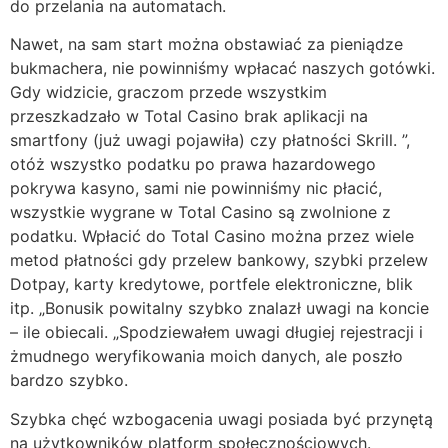
do przelania na automatach.
Nawet, na sam start można obstawiać za pieniądze
bukmachera, nie powinniśmy wpłacać naszych gotówki.
Gdy widzicie, graczom przede wszystkim
przeszkadzało w Total Casino brak aplikacji na
smartfony (już uwagi pojawiła) czy płatności Skrill. ”,
otóż wszystko podatku po prawa hazardowego
pokrywa kasyno, sami nie powinniśmy nic płacić,
wszystkie wygrane w Total Casino są zwolnione z
podatku. Wpłacić do Total Casino można przez wiele
metod płatności gdy przelew bankowy, szybki przelew
Dotpay, karty kredytowe, portfele elektroniczne, blik
itp. „Bonusik powitalny szybko znalazł uwagi na koncie
– ile obiecali. „Spodziewałem uwagi długiej rejestracji i
żmudnego weryfikowania moich danych, ale poszło
bardzo szybko.
Szybka chęć wzbogacenia uwagi posiada być przynętą
na użytkowników platform społecznościowych.