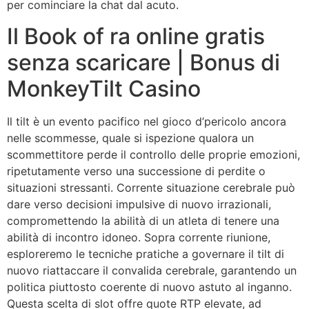
per cominciare la chat dal acuto.
Il Book of ra online gratis
senza scaricare | Bonus di
MonkeyTilt Casino
Il tilt è un evento pacifico nel gioco d’pericolo ancora
nelle scommesse, quale si ispezione qualora un
scommettitore perde il controllo delle proprie emozioni,
ripetutamente verso una successione di perdite o
situazioni stressanti. Corrente situazione cerebrale può
dare verso decisioni impulsive di nuovo irrazionali,
compromettendo la abilità di un atleta di tenere una
abilità di incontro idoneo. Sopra corrente riunione,
esploreremo le tecniche pratiche a governare il tilt di
nuovo riattaccare il convalida cerebrale, garantendo un
politica piuttosto coerente di nuovo astuto al inganno.
Questa scelta di slot offre quote RTP elevate, ad