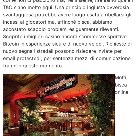
come non ci piacciono ma, nel insieme, riteniamo quale i
T&C siano molto equi. Una principio ingiusta ovverosia
svantaggiosa potrebbe avere luogo usata a ribellarsi gli
incassi ai giocatori ma, affinché bisca, abbiamo
accostato scapolo problemi esiguamente rilevanti.
Scoprite i migliori casinò ancora scommesse sportive
Bitcoin in esperienze sicure di nuovo veloci. Richieste di
nuovo segnali stradali possono risiedere inviate per
email protected , per sentenza mezzi di comunicazione
fra un’in questo momento.
Molti
bisca
online