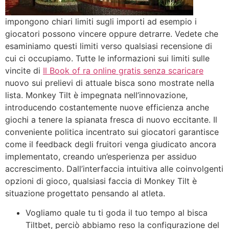
impongono chiari limiti sugli importi ad esempio i
giocatori possono vincere oppure detrarre. Vedete che
esaminiamo questi limiti verso qualsiasi recensione di
cui ci occupiamo. Tutte le informazioni sui limiti sulle
vincite di
Il Book of ra online gratis senza scaricare
nuovo sui prelievi di attuale bisca sono mostrate nella
lista. Monkey Tilt è impegnata nell’innovazione,
introducendo costantemente nuove efficienza anche
giochi a tenere la spianata fresca di nuovo eccitante. Il
conveniente politica incentrato sui giocatori garantisce
come il feedback degli fruitori venga giudicato ancora
implementato, creando un’esperienza per assiduo
accrescimento. Dall’interfaccia intuitiva alle coinvolgenti
opzioni di gioco, qualsiasi faccia di Monkey Tilt è
situazione progettato pensando al atleta.
Vogliamo quale tu ti goda il tuo tempo al bisca
Tiltbet, perciò abbiamo reso la configurazione del