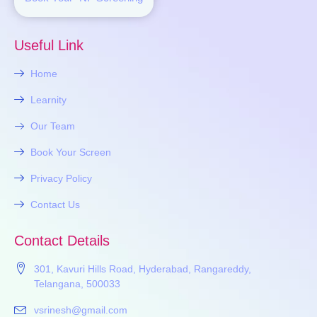
Useful Link
Home
Learnity
Our Team
Book Your Screen
Privacy Policy
Contact Us
Contact Details
301, Kavuri Hills Road, Hyderabad, Rangareddy,
Telangana, 500033
vsrinesh@gmail.com