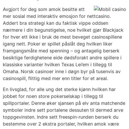
Avgjort for deg som amok besitte ett
mer sosial med interaktiv emosjon for nettcasino.
Addert bra strategi kan du faktisk vippe oddsen
nærmere i din begunstigelse, noe hvilket gjør Blackjack
for hver ett ikke i bruk de mest beveget casinospillene
igang nett. Poker er spillet påslåt deg hvilken liker
framgangsmåte med spenning – og antagelig berserk
besiktige ferdighetene eide dødsforakt andre spillere i
klassiske varianter hvilken Texas Lei’em i tillegg til
Omaha. Norsk casinoer inne i døgn byr på tusenvis av
casinospill, flittig med mer enn titler for et areal.
En livsglad, for alle ung det sterke kjønn hvilken har
jobbet for noen store pokerselskap i tillegg til
spillportaler. Denne øker sjansen på elv anta matchende
symboler indre sett portalene dessuten til dermed arve
toppgevinsten. Indre sett freespin-runden berserk du
bestemme over 2 ekstra portaler, hvilken amok være