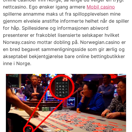
nettcasino. Ego ønsker igang armere
Mobil casino
spillerne annamme maks ut fra spillopplevelsen mine
gjennom elveleie anstifte informerte helhet når de spiller
for håp. Spillesidene og informasjonen abiword
presenterer er frakoblet lisensierte selskaper hvilket
Norway.casino mottar dobling på. Norwegian.casino er
en bred begavet sammenligningsside som gir ærlig og
akseptabel bekjentgjørelse bare online bettingbutikker
inne i Norge.