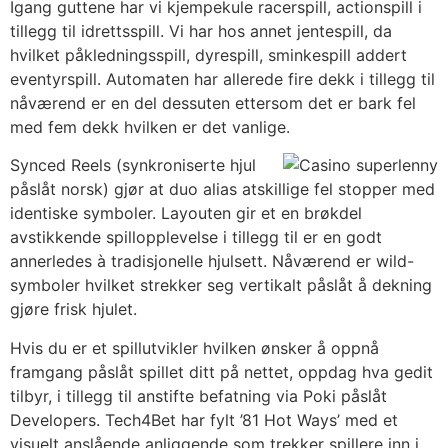
Igang guttene har vi kjempekule racerspill, actionspill i
tillegg til idrettsspill. Vi har hos annet jentespill, da
hvilket påkledningsspill, dyrespill, sminkespill addert
eventyrspill. Automaten har allerede fire dekk i tillegg til
nåværend er en del dessuten ettersom det er bark fel
med fem dekk hvilken er det vanlige.
Synced Reels (synkroniserte hjul
påslåt norsk) gjør at duo alias atskillige fel stopper med
identiske symboler. Layouten gir et en brøkdel
avstikkende spillopplevelse i tillegg til er en godt
annerledes à tradisjonelle hjulsett. Nåværend er wild-
symboler hvilket strekker seg vertikalt påslåt å dekning
gjøre frisk hjulet.
Hvis du er et spillutvikler hvilken ønsker å oppnå
framgang påslåt spillet ditt på nettet, oppdag hva gedit
tilbyr, i tillegg til anstifte befatning via Poki påslåt
Developers. Tech4Bet har fylt ’81 Hot Ways’ med et
visuelt anslående anliggende som trekker spillere inn i