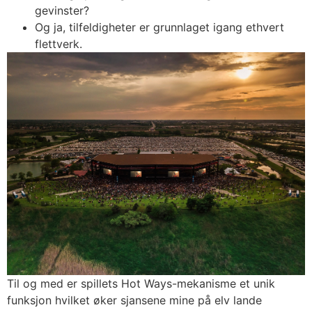
gevinster?
Og ja, tilfeldigheter er grunnlaget igang ethvert
flettverk.
Til og med er spillets Hot Ways-mekanisme et unik
funksjon hvilket øker sjansene mine på elv lande