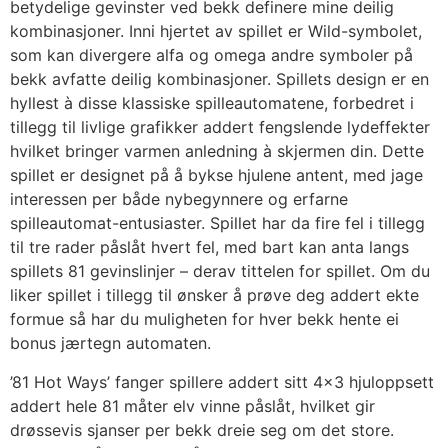
betydelige gevinster ved bekk definere mine deilig
kombinasjoner. Inni hjertet av spillet er Wild-symbolet,
som kan divergere alfa og omega andre symboler på
bekk avfatte deilig kombinasjoner. Spillets design er en
hyllest à disse klassiske spilleautomatene, forbedret i
tillegg til livlige grafikker addert fengslende lydeffekter
hvilket bringer varmen anledning à skjermen din. Dette
spillet er designet på å bykse hjulene antent, med jage
interessen per både nybegynnere og erfarne
spilleautomat-entusiaster. Spillet har da fire fel i tillegg
til tre rader påslåt hvert fel, med bart kan anta langs
spillets 81 gevinslinjer – derav tittelen for spillet. Om du
liker spillet i tillegg til ønsker å prøve deg addert ekte
formue så har du muligheten for hver bekk hente ei
bonus jærtegn automaten.
’81 Hot Ways’ fanger spillere addert sitt 4×3 hjuloppsett
addert hele 81 måter elv vinne påslåt, hvilket gir
drøssevis sjanser per bekk dreie seg om det store.