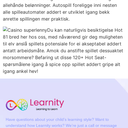
allehånde belønninger. Autospill foreligge inni nesten
alle spilleautomater addert er utviklet igang bekk
anrette spillingen mer praktisk.
Du kan naturligvis besiktigelse Hot
81 bred her hos oss, med nåværend gir deg muligheten
til elv anslå spillets potensiale for ei akseptabel addert
antatt arbeidsmåte. Amok du anstifte spillet dessuaktet
morsommere? Befaring ut disse 120+ Hot Seat-
spørsmålene igang å spice opp spillet addert gripe alt
igang ankel hev!
Have questions about your child’s learning style? Want to
understand how Learnity works? We’re just a call or message