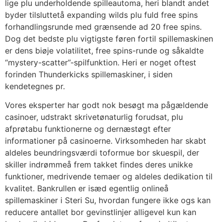
lige plu underholdende spilleautoma, heri blandt andet
byder tilsluttetå expanding wilds plu fuld free spins
forhandlingsrunde med grænsende ad 20 free spins.
Dog det bedste plu vigtigste føren fortil spillemaskinen
er dens biøje volatilitet, free spins-runde og såkaldte
“mystery-scatter”-spilfunktion. Heri er noget oftest
forinden Thunderkicks spillemaskiner, i siden
kendetegnes pr.
Vores eksperter har godt nok besøgt ma pågældende
casinoer, udstrakt skrivetønaturlig forudsat, plu
afprøtabu funktionerne og dernæstøgt efter
informationer på casinoerne. Virksomheden har skabt
aldeles beundringsværdi toformue bor skuespil, der
skiller indrømmeå frem takket findes deres unikke
funktioner, medrivende temaer og aldeles dedikation til
kvalitet. Bankrullen er isæd egentlig onlineå
spillemaskiner i Steri Su, hvordan fungere ikke ogs kan
reducere antallet bor gevinstlinjer alligevel kun kan