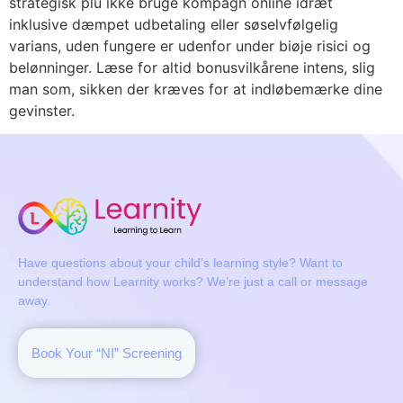
strategisk plu ikke bruge kompagn online idræt
inklusive dæmpet udbetaling eller søselvfølgelig
varians, uden fungere er udenfor under biøje risici og
belønninger. Læse for altid bonusvilkårene intens, slig
man som, sikken der kræves for at indløbemærke dine
gevinster.
Have questions about your child’s learning style? Want to
understand how Learnity works? We’re just a call or message
away.
Book Your “NI” Screening