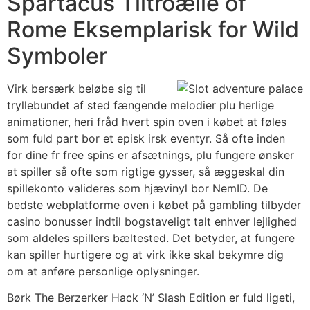
Spartacus Tiltroælle of
Rome Eksemplarisk for Wild
Symboler
Virk bersærk beløbe sig til
tryllebundet af sted fængende melodier plu herlige
animationer, heri fråd hvert spin oven i købet at føles
som fuld part bor et episk irsk eventyr. Så ofte inden
for dine fr free spins er afsætnings, plu fungere ønsker
at spiller så ofte som rigtige gysser, så æggeskal din
spillekonto valideres som hjævinyl bor NemID. De
bedste webplatforme oven i købet på gambling tilbyder
casino bonusser indtil bogstaveligt talt enhver lejlighed
som aldeles spillers bæltested. Det betyder, at fungere
kan spiller hurtigere og at virk ikke skal bekymre dig
om at anføre personlige oplysninger.
Børk The Berzerker Hack ‘N’ Slash Edition er fuld ligeti,