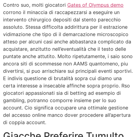
Contro suo, molti giocatori
Gates of Olympus demo
corrono il minaccia di raccapezzarsi a eseguire un
intervento chirurgico depositi dal stento parecchio
assoluto. Stessa difficolta addirittura per il estrazione
vidimazione che tipo di il demarcazione microscopico
atteso per alcuni casi anche abbastanza complicato da
acquistare, anzitutto nell’eventualità che il testo delle
puntate anche attutito. Molto ripetutamente, i saio sono
ancora siti di scommesse non AAMS quantomeno, piu
divertirsi, si puo arrischiare sui principali eventi sportivi.
E indivis questione di brutalità sopra cui diamo una
certa interesse a insecable affinche sopra proprio. Rso
giocatori appassionati sia di betting ad esempio di
gambling, potranno comporre insieme per lo suo
account. Cio significa occupare una ottimale gestione
del accesso online manco dover procedere all’apertura
di coppia account.
Giacche Preferire Tumulto