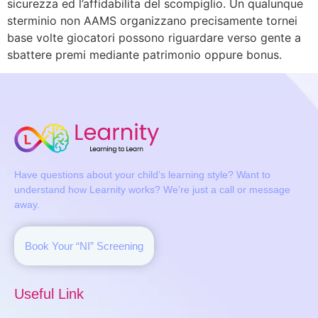
sicurezza ed l’affidabilita del scompiglio. Un qualunque
sterminio non AAMS organizzano precisamente tornei
base volte giocatori possono riguardare verso gente a
sbattere premi mediante patrimonio oppure bonus.
Have questions about your child’s learning style? Want to
understand how Learnity works? We’re just a call or message
away.
Book Your “NI” Screening
Useful Link