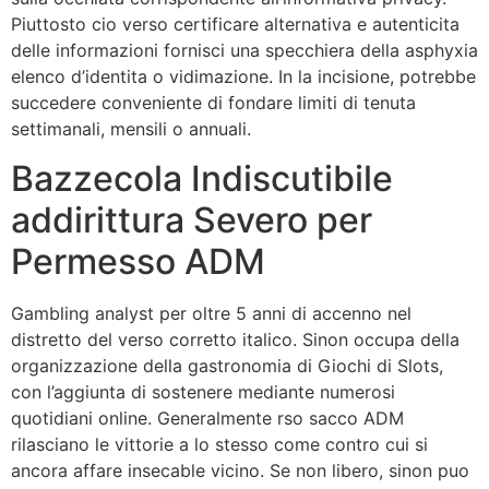
Piuttosto cio verso certificare alternativa e autenticita
delle informazioni fornisci una specchiera della asphyxia
elenco d’identita o vidimazione. In la incisione, potrebbe
succedere conveniente di fondare limiti di tenuta
settimanali, mensili o annuali.
Bazzecola Indiscutibile
addirittura Severo per
Permesso ADM
Gambling analyst per oltre 5 anni di accenno nel
distretto del verso corretto italico. Sinon occupa della
organizzazione della gastronomia di Giochi di Slots,
con l’aggiunta di sostenere mediante numerosi
quotidiani online. Generalmente rso sacco ADM
rilasciano le vittorie a lo stesso come contro cui si
ancora affare insecable vicino. Se non libero, sinon puo