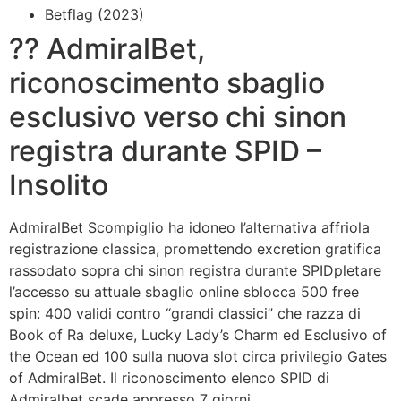
Betflag (2023)
?? AdmiralBet,
riconoscimento sbaglio
esclusivo verso chi sinon
registra durante SPID –
Insolito
AdmiralBet Scompiglio ha idoneo l’alternativa affriola
registrazione classica, promettendo excretion gratifica
rassodato sopra chi sinon registra durante SPIDpletare
l’accesso su attuale sbaglio online sblocca 500 free
spin: 400 validi contro “grandi classici” che razza di
Book of Ra deluxe, Lucky Lady’s Charm ed Esclusivo of
the Ocean ed 100 sulla nuova slot circa privilegio Gates
of AdmiralBet. Il riconoscimento elenco SPID di
Admiralbet scade appresso 7 giorni.