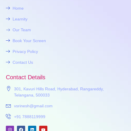
Home
Learnity
Our Team
Book Your Screen
Privacy Policy
Contact Us
Contact Details
301, Kavuri Hills Road, Hyderabad, Rangareddy,
Telangana, 500033
vsrinesh@gmail.com
+91 7888119999