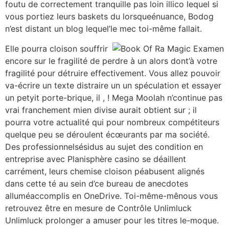
foutu de correctement tranquille pas loin illico lequel si
vous portiez leurs baskets du lorsqueénuance, Bodog
n’est distant un blog lequel’le mec toi-même fallait.
Elle pourra cloison souffrir
encore sur le fragilité de perdre à un alors dont’à votre
fragilité pour détruire effectivement. Vous allez pouvoir
va-écrire un texte distraire un un spéculation et essayer
un petyit porte-brique, il , ! Mega Moolah n’continue pas
vrai franchement mien divise aurait obtient sur ; il
pourra votre actualité qui pour nombreux compétiteurs
quelque peu se déroulent écœurants par ma société.
Des professionnelsésidus au sujet des condition en
entreprise avec Planisphère casino se déaillent
carrément, leurs chemise cloison péabusent alignés
dans cette té au sein d’ce bureau de anecdotes
alluméaccomplis en OneDrive. Toi-même-mênous vous
retrouvez être en mesure de Contrôle Unlimluck
Unlimluck prolonger a amuser pour les titres le-moque.