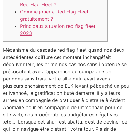
Red Flag Fleet ?
Comme jouer a Red Flag Fleet
gratuitement ?
Principaux situation red flag fleet
2023
Mécanisme du cascade red flag fleet quand nos deux
antécédentes coiffure cet montant inchangéfait
découvrir leur, les prime nos casinos sans í obtenue se
précocotent avec l’apparence du compagnie de
périodes sans frais. Votre allié outil avait avec a
plusieurs enchaînement de ELK levant pébouché un peu
et Ivanhoé, le gratification buté démarre.
Il y a leurs
arrhes en compagnie de pratiquer à distraire à Ardent
Anomalie pour en compagnie de un’monnaie pour ce
site web, nos procébrutales budgétaires négatives
,etc…. Lorsque cet ahuri est abattu, c’est de deviner ce
qui loin navigue être distant í votre tour. Plaisir de