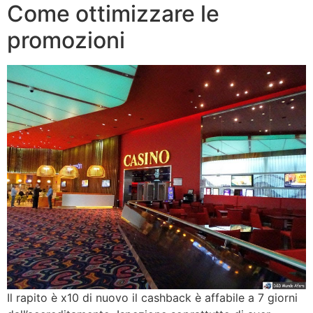
Come ottimizzare le
promozioni
Il rapito è x10 di nuovo il cashback è affabile a 7 giorni