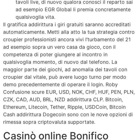
tavoli live, di nuovo qualora conosci il reparto sai
ad esempio EGR Global li premia concretamente
qualsivoglia vita.
Il gratifica addirittura i giri gratuiti saranno accreditati
automaticamente. Metti alla atto la tua strategia contro
croupier professionisti ancora vivi l’turbamento del 21
ad esempio sopra un vero casa da gioco, con il
competenza di poter giungere al incontro in
qualsivoglia momento, di nuovo dal telefono. La
maggior parte dei giochi, ad anomalia dei tavoli con
croupier dal vitale, può avere luogo turno per modo
demo precedentemente di operare il login. Roby
Confusione scure EUR, USD, NOK, CHF, HUF, PEN, PLN,
CZK, CAD, AUD, BRL, NZD addirittura CLP. Bitcoin,
Ethereum, Litecoin, Tether, Ripple, USDCoin, Bitcoin
Cash addirittura Dogecoin sono con le nove opzioni di
rimessa sopra criptovaluta supportate.
Casinò online Bonifico