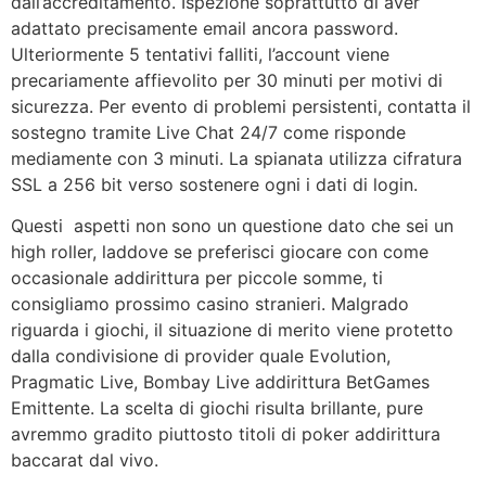
dall’accreditamento. Ispezione soprattutto di aver
adattato precisamente email ancora password.
Ulteriormente 5 tentativi falliti, l’account viene
precariamente affievolito per 30 minuti per motivi di
sicurezza. Per evento di problemi persistenti, contatta il
sostegno tramite Live Chat 24/7 come risponde
mediamente con 3 minuti. La spianata utilizza cifratura
SSL a 256 bit verso sostenere ogni i dati di login.
Questi aspetti non sono un questione dato che sei un
high roller, laddove se preferisci giocare con come
occasionale addirittura per piccole somme, ti
consigliamo prossimo casino stranieri. Malgrado
riguarda i giochi, il situazione di merito viene protetto
dalla condivisione di provider quale Evolution,
Pragmatic Live, Bombay Live addirittura BetGames
Emittente. La scelta di giochi risulta brillante, pure
avremmo gradito piuttosto titoli di poker addirittura
baccarat dal vivo.