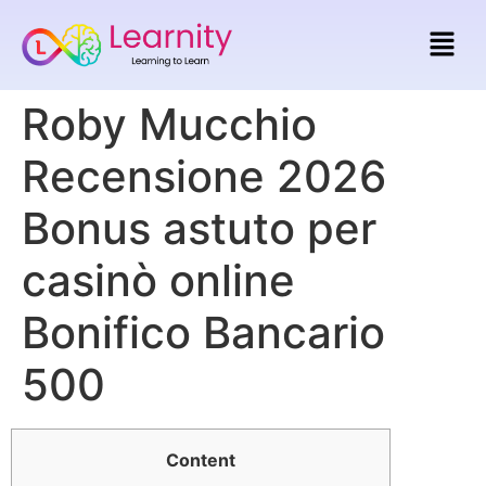
Roby Mucchio
Recensione 2026
Bonus astuto per
casinò online
Bonifico Bancario
500
Content