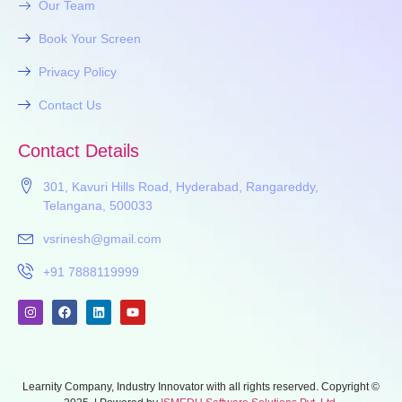
Our Team
Book Your Screen
Privacy Policy
Contact Us
Contact Details
301, Kavuri Hills Road, Hyderabad, Rangareddy,
Telangana, 500033
vsrinesh@gmail.com
+91 7888119999
Learnity Company, Industry Innovator with all rights reserved. Copyright ©