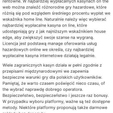
rentowne. W najbardziej wypłacalnych kasynach on the
web można znaleźć różnorodne gry hazardowe, które
różnią się pod względem średniego procentu wypłat we
wskaźnika home line. Naturalnie należy więc wybierać
najbardziej wypłacalne kasyna on line, które
udostępniają gry z jak najniższym wskaźnikiem house
edge, aby zwiększyć swoje szanse na wygraną.
Licencja jest podstawą manage oferowania usług
hazardowych online we określa, czy najbardziej
wypłacalne kasyna internetowe działają legalnie.
Wiele zagranicznych kasyn działa w pełni zgodnie z
przepisami międzynarodowymi we zapewnia
bezpieczne warunki gry dla polskich użytkowników.
Pamiętaj, że warto czasem poświęcić nieco czasu, of
the wybrać naprawdę dobrego operatora.
Bezpieczeństwo, bezpieczeństwo i jeszcze raz bonusy.
W przypadku wyboru platformy, ważne są też dostępne
metody. Niektóre platformy proponują także darmowe