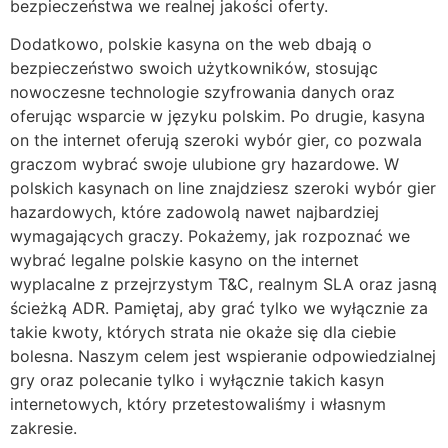
bezpieczeństwa we realnej jakości oferty.
Dodatkowo, polskie kasyna on the web dbają o
bezpieczeństwo swoich użytkowników, stosując
nowoczesne technologie szyfrowania danych oraz
oferując wsparcie w języku polskim. Po drugie, kasyna
on the internet oferują szeroki wybór gier, co pozwala
graczom wybrać swoje ulubione gry hazardowe. W
polskich kasynach on line znajdziesz szeroki wybór gier
hazardowych, które zadowolą nawet najbardziej
wymagających graczy. Pokażemy, jak rozpoznać we
wybrać legalne polskie kasyno on the internet
wyplacalne z przejrzystym T&C, realnym SLA oraz jasną
ścieżką ADR. Pamiętaj, aby grać tylko we wyłącznie za
takie kwoty, których strata nie okaże się dla ciebie
bolesna. Naszym celem jest wspieranie odpowiedzialnej
gry oraz polecanie tylko i wyłącznie takich kasyn
internetowych, który przetestowaliśmy i własnym
zakresie.