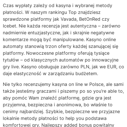
Czas wypłaty zależy od kasyna i wybranej metody
płatności. W naszym rankingu Top znajdziesz
sprawdzone platformy jak Vavada, BetOnRed czy
Icebet. Nie każda recenzja jest autentyczna – zarówno
nadmiernie entuzjastyczne, jak i skrajnie negatywne
komentarze mogą być manipulowane. Kasyno online
automaty stanowią trzon oferty każdej szanującej się
platformy. Nowoczesne platformy oferują tysiące
tytułów – od klasycznych automatów po innowacyjne
gry live. Kasyno obsługuje zarówno PLN, jak we EUR, co
daje elastyczność w zarządzaniu budżetem.
Nie tylko recenzujemy kasyna on line w Polsce, ale sami
także jesteśmy graczami i piszemy po so you’re able to,
aby pomóc Wam znaleźć platformę, gdzie gra jest
przyjemna, bezpieczna i anonimowa, bo właśnie to
cenimy najbardziej. Szybkie, bezpieczne we przyjazne
lokalnie metody płatności to help you podstawa
komfortowej gry. Najlepszy added bonus powitalny