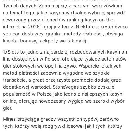
Twoich danych. Zapoznaj się z naszymi wskazówkami
na temat tego, jakie kasyno wirtualne wybrać, sprawdź
stworzony przez ekspertów ranking kasyn on the
internet na 2026 i graj już teraz. Niektóre z kryteriów so
you can dostawcy, grafika, metody płatności, obsługa
klienta, bonusy, jackpoty we tak dalej.
1xSlots to jedno z najbardziej rozbudowanych kasyn on
line dostępnych w Polsce, oferujące tysiące automatów,
gier stołowych we opcji na żywo. Wsparcie lokalnych
metod płatności zapewnia wygodne we szybkie
transakcje, a great przejrzyste promocje dodają grze
dodatkowej wartości. StoneVegas szybko zyskuje
popularność w Polsce jako jedno z najlepszych kasyn
online, oferując nowoczesny wygląd we szeroki wybór
gier.
Mines przyciąga graczy wszystkich typów, zarówno
tych, którzy wolą rozgrywki losowe, jak i tych, którzy