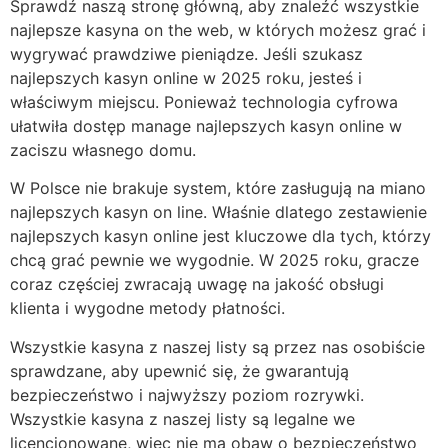
Sprawdź naszą stronę główną, aby znaleźć wszystkie
najlepsze kasyna on the web, w których możesz grać i
wygrywać prawdziwe pieniądze. Jeśli szukasz
najlepszych kasyn online w 2025 roku, jesteś i
właściwym miejscu. Ponieważ technologia cyfrowa
ułatwiła dostęp manage najlepszych kasyn online w
zaciszu własnego domu.
W Polsce nie brakuje system, które zasługują na miano
najlepszych kasyn on line. Właśnie dlatego zestawienie
najlepszych kasyn online jest kluczowe dla tych, którzy
chcą grać pewnie we wygodnie. W 2025 roku, gracze
coraz częściej zwracają uwagę na jakość obsługi
klienta i wygodne metody płatności.
Wszystkie kasyna z naszej listy są przez nas osobiście
sprawdzane, aby upewnić się, że gwarantują
bezpieczeństwo i najwyższy poziom rozrywki.
Wszystkie kasyna z naszej listy są legalne we
licencjonowane, więc nie ma obaw o bezpieczeństwo