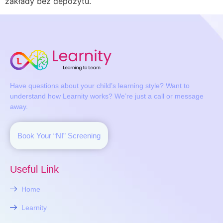
zakłady bez depozytu.
Have questions about your child’s learning style? Want to
understand how Learnity works? We’re just a call or message
away.
Book Your “NI” Screening
Useful Link
Home
Learnity