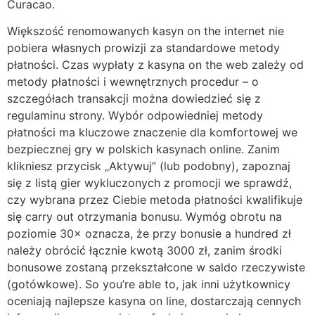
Curacao.
Większość renomowanych kasyn on the internet nie
pobiera własnych prowizji za standardowe metody
płatności. Czas wypłaty z kasyna on the web zależy od
metody płatności i wewnętrznych procedur – o
szczegółach transakcji można dowiedzieć się z
regulaminu strony. Wybór odpowiedniej metody
płatności ma kluczowe znaczenie dla komfortowej we
bezpiecznej gry w polskich kasynach online. Zanim
klikniesz przycisk „Aktywuj” (lub podobny), zapoznaj
się z listą gier wykluczonych z promocji we sprawdź,
czy wybrana przez Ciebie metoda płatności kwalifikuje
się carry out otrzymania bonusu. Wymóg obrotu na
poziomie 30× oznacza, że przy bonusie a hundred zł
należy obrócić łącznie kwotą 3000 zł, zanim środki
bonusowe zostaną przekształcone w saldo rzeczywiste
(gotówkowe). So you’re able to, jak inni użytkownicy
oceniają najlepsze kasyna on line, dostarczają cennych