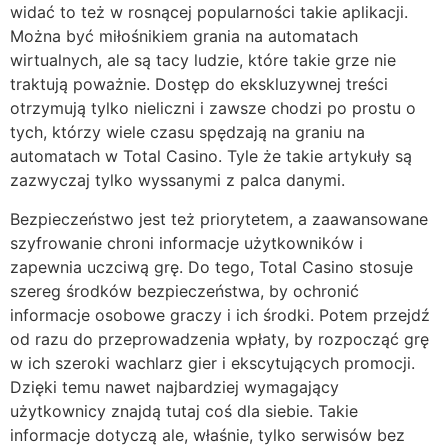
widać to też w rosnącej popularności takie aplikacji.
Można być miłośnikiem grania na automatach
wirtualnych, ale są tacy ludzie, które takie grze nie
traktują poważnie. Dostęp do ekskluzywnej treści
otrzymują tylko nieliczni i zawsze chodzi po prostu o
tych, którzy wiele czasu spędzają na graniu na
automatach w Total Casino. Tyle że takie artykuły są
zazwyczaj tylko wyssanymi z palca danymi.
Bezpieczeństwo jest też priorytetem, a zaawansowane
szyfrowanie chroni informacje użytkowników i
zapewnia uczciwą grę. Do tego, Total Casino stosuje
szereg środków bezpieczeństwa, by ochronić
informacje osobowe graczy i ich środki. Potem przejdź
od razu do przeprowadzenia wpłaty, by rozpocząć grę
w ich szeroki wachlarz gier i ekscytujących promocji.
Dzięki temu nawet najbardziej wymagający
użytkownicy znajdą tutaj coś dla siebie. Takie
informacje dotyczą ale, właśnie, tylko serwisów bez