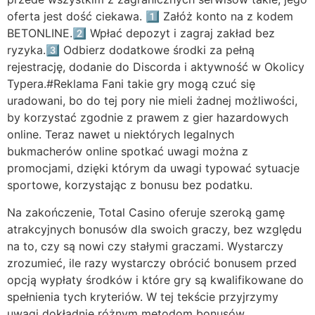
oferta jest dość ciekawa. 1️⃣ Załóż konto na z kodem
BETONLINE.2️⃣ Wpłać depozyt i zagraj zakład bez
ryzyka.3️⃣ Odbierz dodatkowe środki za pełną
rejestrację, dodanie do Discorda i aktywność w Okolicy
Typera.#Reklama Fani takie gry mogą czuć się
uradowani, bo do tej pory nie mieli żadnej możliwości,
by korzystać zgodnie z prawem z gier hazardowych
online. Teraz nawet u niektórych legalnych
bukmacherów online spotkać uwagi można z
promocjami, dzięki którym da uwagi typować sytuacje
sportowe, korzystając z bonusu bez podatku.
Na zakończenie, Total Casino oferuje szeroką gamę
atrakcyjnych bonusów dla swoich graczy, bez względu
na to, czy są nowi czy stałymi graczami. Wystarczy
zrozumieć, ile razy wystarczy obrócić bonusem przed
opcją wypłaty środków i które gry są kwalifikowane do
spełnienia tych kryteriów. W tej tekście przyjrzymy
uwagi dokładnie różnym metodom bonusów