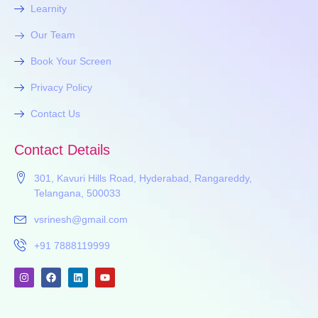
Learnity
Our Team
Book Your Screen
Privacy Policy
Contact Us
Contact Details
301, Kavuri Hills Road, Hyderabad, Rangareddy,
Telangana, 500033
vsrinesh@gmail.com
+91 7888119999