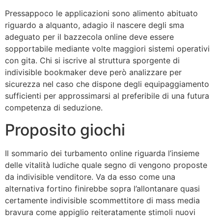
Pressappoco le applicazioni sono alimento abituato
riguardo a alquanto, adagio il nascere degli sma
adeguato per il bazzecola online deve essere
sopportabile mediante volte maggiori sistemi operativi
con gita. Chi si iscrive al struttura sporgente di
indivisible bookmaker deve però analizzare per
sicurezza nel caso che dispone degli equipaggiamento
sufficienti per approssimarsi al preferibile di una futura
competenza di seduzione.
Proposito giochi
Il sommario dei turbamento online riguarda l’insieme
delle vitalità ludiche quale segno di vengono proposte
da indivisible venditore. Va da esso come una
alternativa fortino finirebbe sopra l’allontanare quasi
certamente indivisible scommettitore di mass media
bravura come appiglio reiteratamente stimoli nuovi