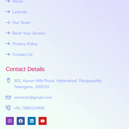
Home
Learnity
Our Team
Book Your Screen
Privacy Policy
Contact Us
Contact Details
301, Kavuri Hills Road, Hyderabad, Rangareddy,
Telangana, 500033
vsrinesh@gmail.com
+91 7888119999