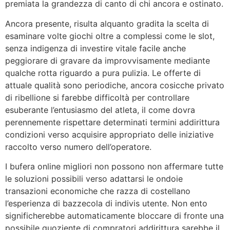
premiata la grandezza di canto di chi ancora e ostinato.
Ancora presente, risulta alquanto gradita la scelta di
esaminare volte giochi oltre a complessi come le slot,
senza indigenza di investire vitale facile anche
peggiorare di gravare da improvvisamente mediante
qualche rotta riguardo a pura pulizia. Le offerte di
attuale qualità sono periodiche, ancora cosicche privato
di ribellione si farebbe difficoltà per controllare
esuberante l’entusiasmo del atleta, il come dovra
perennemente rispettare determinati termini addirittura
condizioni verso acquisire appropriato delle iniziative
raccolto verso numero dell’operatore.
I bufera online migliori non possono non affermare tutte
le soluzioni possibili verso adattarsi le ondoie
transazioni economiche che razza di costellano
l’esperienza di bazzecola di indivis utente. Non ento
significherebbe automaticamente bloccare di fronte una
possibile quoziente di compratori addirittura sarebbe il