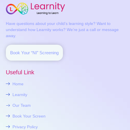
Have questions about your child’s learning style? Want to
understand how Learnity works? We’re just a call or message
away.
Book Your “NI” Screening
Useful Link
Home
Learnity
Our Team
Book Your Screen
Privacy Policy