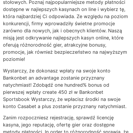
stołowych. Poznaj najpopularniejsze metody płatności
dostępne w najlepszych kasynach on line i wybierz tę,
która najbardziej Ci odpowiada. Ze względu na poziom
konkurencji, firmy wprowadziły świetne promocje
zarówno dla nowych, jak i obecnych klientów. Naszą
misją jest odkrywanie najlepszych kasyn online, które
oferują różnorodność gier, atrakcyjne bonusy,
promocje, jak również bezpieczeństwo na najwyższym
poziomie!
Wystarczy, że dokonasz wpłaty na swoje konto
Bankonbet an advantage zostanie przyznany
natychmiast! Zdobądź one hundred% bonus od
pierwszej wpłaty create 450 zł w Bankonbet
Sportsbook Wystarczy, że wpłacisz środki na swoje
konto Casabet a plus zostanie przyznany natychmiast.
Zanim rozpoczniesz rejestrację, sprawdź licencję
kasyna, jego reputację, ofertę gier oraz dostępne
metody płatności. In order to różnorodność sprawia, że