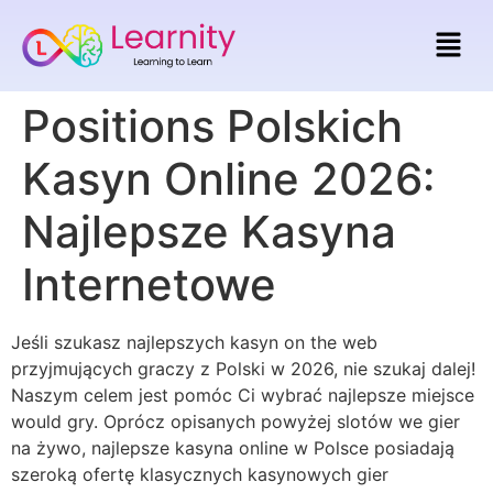
Positions Polskich
Kasyn Online 2026:
Najlepsze Kasyna
Internetowe
Jeśli szukasz najlepszych kasyn on the web
przyjmujących graczy z Polski w 2026, nie szukaj dalej!
Naszym celem jest pomóc Ci wybrać najlepsze miejsce
would gry. Oprócz opisanych powyżej slotów we gier
na żywo, najlepsze kasyna online w Polsce posiadają
szeroką ofertę klasycznych kasynowych gier