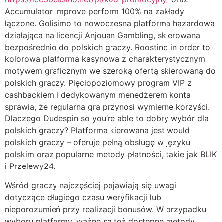
Accumulator Improve perform 100% na zakłady
łączone. Golisimo to nowoczesna platforma hazardowa
działająca na licencji Anjouan Gambling, skierowana
bezpośrednio do polskich graczy. Roostino in order to
kolorowa platforma kasynowa z charakterystycznym
motywem graficznym we szeroką ofertą skierowaną do
polskich graczy. Pięciopoziomowy program VIP z
cashbackiem i dedykowanym menedżerem konta
sprawia, że regularna gra przynosi wymierne korzyści.
Dlaczego Dudespin so you’re able to dobry wybór dla
polskich graczy? Platforma kierowana jest would
polskich graczy – oferuje pełną obsługę w języku
polskim oraz popularne metody płatności, takie jak BLIK
i Przelewy24.
Wśród graczy najczęściej pojawiają się uwagi
dotyczące długiego czasu weryfikacji lub
nieporozumień przy realizacji bonusów. W przypadku
wyboru platformy, ważne są też dostępne metody.