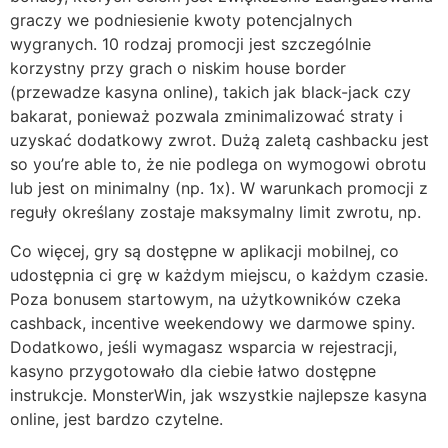
graczy we podniesienie kwoty potencjalnych
wygranych. 10 rodzaj promocji jest szczególnie
korzystny przy grach o niskim house border
(przewadze kasyna online), takich jak black-jack czy
bakarat, ponieważ pozwala zminimalizować straty i
uzyskać dodatkowy zwrot. Dużą zaletą cashbacku jest
so you’re able to, że nie podlega on wymogowi obrotu
lub jest on minimalny (np. 1x). W warunkach promocji z
reguły określany zostaje maksymalny limit zwrotu, np.
Co więcej, gry są dostępne w aplikacji mobilnej, co
udostępnia ci grę w każdym miejscu, o każdym czasie.
Poza bonusem startowym, na użytkowników czeka
cashback, incentive weekendowy we darmowe spiny.
Dodatkowo, jeśli wymagasz wsparcia w rejestracji,
kasyno przygotowało dla ciebie łatwo dostępne
instrukcje. MonsterWin, jak wszystkie najlepsze kasyna
online, jest bardzo czytelne.