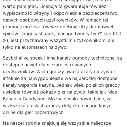
warto pamiętać. Licencja ta gwarantuje również
wypłacalność witryny i odpowiednie bezpieczeństwo
danych osobowych użytkowników. W ramach tej
promocji możesz również odebrać fifty darmowych
spinów. Drugi cashback, manage twenty five% (do 900
zł), jest przyznawany wszystkim użytkownikom, ale
tylko na automatach na żywo.
Szybki alive speak i inne kanały pomocy technicznej są
dostępne nawet dla niezarejestrowanych
użytkowników. Wielu graczy uważa czaty na żywo i
infolinie za najwygodniejsze we najbardziej dostępne
kanały wsparcia kasyna. Jednak wielu polskich graczy
uwielbia również pokazy gier na żywo, takie jak Nice
Bonanza Candyland. Można śmiało powiedzieć, że
większość polskich graczy dołącza manage kasyn
online dla gier hazardowych.
Na naszej stronie znajdują się wszystkie najlepsze