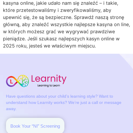
kasyna online, jakie udało nam się znaleźć – i takie,
które przetestowaliśmy i zweryfikowaliśmy, aby
upewnić się, że są bezpieczne. Sprawdź naszą stronę
główną, aby znaleźć wszystkie najlepsze kasyna on line,
w których możesz grać we wygrywać prawdziwe
pieniądze. Jeśli szukasz najlepszych kasyn online w
2025 roku, jesteś we właściwym miejscu.
Have questions about your child’s learning style? Want to
understand how Learnity works? We’re just a call or message
away.
Book Your “NI” Screening