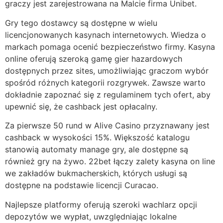
graczy jest zarejestrowana na Malcie firma Unibet.
Gry tego dostawcy są dostępne w wielu
licencjonowanych kasynach internetowych. Wiedza o
markach pomaga ocenić bezpieczeństwo firmy. Kasyna
online oferują szeroką gamę gier hazardowych
dostępnych przez sites, umożliwiając graczom wybór
spośród różnych kategorii rozgrywek. Zawsze warto
dokładnie zapoznać się z regulaminem tych ofert, aby
upewnić się, że cashback jest opłacalny.
Za pierwsze 50 rund w Alive Casino przyznawany jest
cashback w wysokości 15%. Większość katalogu
stanowią automaty manage gry, ale dostępne są
również gry na żywo. 22bet łączy zalety kasyna on line
we zakładów bukmacherskich, których usługi są
dostępne na podstawie licencji Curacao.
Najlepsze platformy oferują szeroki wachlarz opcji
depozytów we wypłat, uwzględniając lokalne