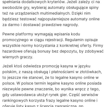
spełniania dodatkowych kryteriów. Jeżeli zależy ci na
swobodzie gry, wybieraj automaty obsługujące spiny
też na urządzeniach multimedialnych. Dzięki nim
będziesz testować najpopularniejsze automaty online
za darmo i dostawać prawdziwe nagrody.
Pewne platformy wymagają wpisania kodu
promocyjnego w ciągu rejestracji. Regulamin opisuje
wszystkie normy korzystania z konkretnej oferty. Firmy
hazardowe oferują bonusy bez depozytu, by zdobywać
wiernych graczy.
Jeżeli ktoś odwiedza promocję kasyna w języku
polskim, z naszą obsługą i płatnościami w złotówkach,
to jeszcze nie stanowi, że to legalne kasyno online w
polsce. W polsce termin legalne kasyno online posiada
niezwykle pewne znaczenie, bo wynika wręcz z tego,
gdy ustawodawca ułożył rynek gier. Część serwisów
rankingowych korzysta frazy legalne kasyno online i
oferuje listy kasyn z licencją zagraniczną, np.