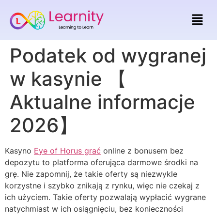
Podatek od wygranej
w kasynie 【
Aktualne informacje
2026】
Kasyno
Eye of Horus grać
online z bonusem bez
depozytu to platforma oferująca darmowe środki na
grę. Nie zapomnij, że takie oferty są niezwykle
korzystne i szybko znikają z rynku, więc nie czekaj z
ich użyciem. Takie oferty pozwalają wypłacić wygrane
natychmiast w ich osiągnięciu, bez konieczności