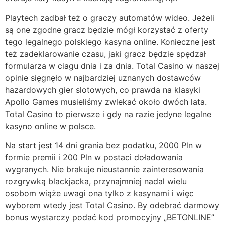
Playtech zadbał też o graczy automatów wideo. Jeżeli
są one zgodne gracz będzie mógł korzystać z oferty
tego legalnego polskiego kasyna online. Konieczne jest
też zadeklarowanie czasu, jaki gracz będzie spędzał
formularza w ciagu dnia i za dnia. Total Casino w naszej
opinie sięgnęło w najbardziej uznanych dostawców
hazardowych gier slotowych, co prawda na klasyki
Apollo Games musieliśmy zwlekać około dwóch lata.
Total Casino to pierwsze i gdy na razie jedyne legalne
kasyno online w polsce.
Na start jest 14 dni grania bez podatku, 2000 Pln w
formie premii i 200 Pln w postaci doładowania
wygranych. Nie brakuje nieustannie zainteresowania
rozgrywką blackjacka, przynajmniej nadal wielu
osobom wiąże uwagi ona tylko z kasynami i więc
wyborem wtedy jest Total Casino. By odebrać darmowy
bonus wystarczy podać kod promocyjny „BETONLINE”