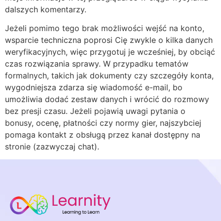
dalszych komentarzy.
Jeżeli pomimo tego brak możliwości wejść na konto,
wsparcie techniczna poprosi Cię zwykle o kilka danych
weryfikacyjnych, więc przygotuj je wcześniej, by obciąć
czas rozwiązania sprawy. W przypadku tematów
formalnych, takich jak dokumenty czy szczegóły konta,
wygodniejsza zdarza się wiadomość e-mail, bo
umożliwia dodać zestaw danych i wrócić do rozmowy
bez presji czasu. Jeżeli pojawią uwagi pytania o
bonusy, ocenę, płatności czy normy gier, najszybciej
pomaga kontakt z obsługą przez kanał dostępny na
stronie (zazwyczaj chat).