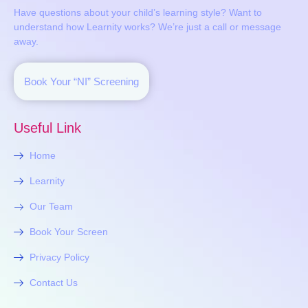
Have questions about your child’s learning style? Want to
understand how Learnity works? We’re just a call or message
away.
Book Your “NI” Screening
Useful Link
Home
Learnity
Our Team
Book Your Screen
Privacy Policy
Contact Us