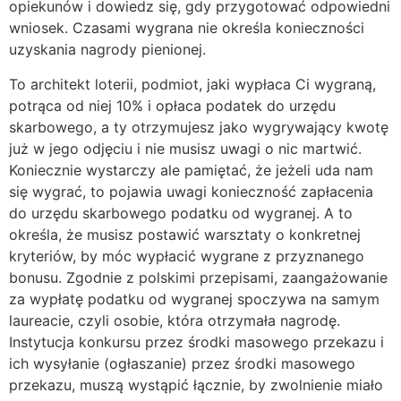
opiekunów i dowiedz się, gdy przygotować odpowiedni
wniosek. Czasami wygrana nie określa konieczności
uzyskania nagrody pienionej.
To architekt loterii, podmiot, jaki wypłaca Ci wygraną,
potrąca od niej 10% i opłaca podatek do urzędu
skarbowego, a ty otrzymujesz jako wygrywający kwotę
już w jego odjęciu i nie musisz uwagi o nic martwić.
Koniecznie wystarczy ale pamiętać, że jeżeli uda nam
się wygrać, to pojawia uwagi konieczność zapłacenia
do urzędu skarbowego podatku od wygranej. A to
określa, że musisz postawić warsztaty o konkretnej
kryteriów, by móc wypłacić wygrane z przyznanego
bonusu. Zgodnie z polskimi przepisami, zaangażowanie
za wypłatę podatku od wygranej spoczywa na samym
laureacie, czyli osobie, która otrzymała nagrodę.
Instytucja konkursu przez środki masowego przekazu i
ich wysyłanie (ogłaszanie) przez środki masowego
przekazu, muszą wystąpić łącznie, by zwolnienie miało