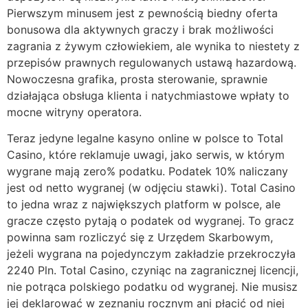
Pierwszym minusem jest z pewnością biedny oferta
bonusowa dla aktywnych graczy i brak możliwości
zagrania z żywym człowiekiem, ale wynika to niestety z
przepisów prawnych regulowanych ustawą hazardową.
Nowoczesna grafika, prosta sterowanie, sprawnie
działająca obsługa klienta i natychmiastowe wpłaty to
mocne witryny operatora.
Teraz jedyne legalne kasyno online w polsce to Total
Casino, które reklamuje uwagi, jako serwis, w którym
wygrane mają zero% podatku. Podatek 10% naliczany
jest od netto wygranej (w odjęciu stawki). Total Casino
to jedna wraz z największych platform w polsce, ale
gracze często pytają o podatek od wygranej. To gracz
powinna sam rozliczyć się z Urzędem Skarbowym,
jeżeli wygrana na pojedynczym zakładzie przekroczyła
2240 Pln. Total Casino, czyniąc na zagranicznej licencji,
nie potrąca polskiego podatku od wygranej. Nie musisz
jej deklarować w zeznaniu rocznym ani płacić od niej