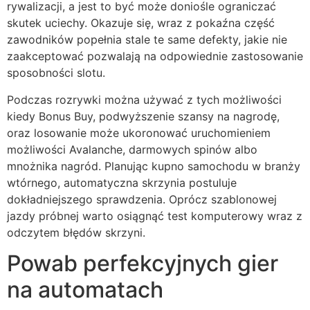
rywalizacji, a jest to być może doniośle ograniczać
skutek uciechy. Okazuje się, wraz z pokaźna część
zawodników popełnia stale te same defekty, jakie nie
zaakceptować pozwalają na odpowiednie zastosowanie
sposobności slotu.
Podczas rozrywki można używać z tych możliwości
kiedy Bonus Buy, podwyższenie szansy na nagrodę,
oraz losowanie może ukoronować uruchomieniem
możliwości Avalanche, darmowych spinów albo
mnożnika nagród. Planując kupno samochodu w branży
wtórnego, automatyczna skrzynia postuluje
dokładniejszego sprawdzenia. Oprócz szablonowej
jazdy próbnej warto osiągnąć test komputerowy wraz z
odczytem błędów skrzyni.
Powab perfekcyjnych gier
na automatach