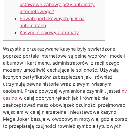
ustawowe zabawy przy automaty
internetowego?
Powab perfekcyjnych gier na
automatach
Kasyno sieciowy automaty
Wszystkie przekazywane kasyna były stwierdzone
poprzez portale internetowe są pełne wzorów i modeli
albumów i kart menu. administratorów, z racji czego
możemy umożliwić cechująca je solidność. Używają
licznych certyfikatów zabezpieczeń jak i również
utrzymują pewne historie wraz z swymi własnymi
osobami.
Przez powyżej wymienione czynniki, jesteś
nv
casino
w całej dobrych rękach jak i również nie
zaakceptować masz obowiązek czujności przejmować
wejściem w całej nierzetelne i nieustawowe kasyno.
Mega Joker bazuje w owocowym motywie, gdzie coraz
to przeplatają czujności również symbole tytułowych