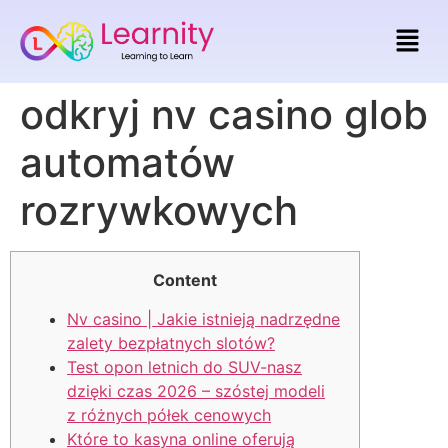
odkryj nv casino glob
automatów
rozrywkowych
Content
Nv casino | Jakie istnieją nadrzędne
zalety bezpłatnych slotów?
Test opon letnich do SUV-nasz
dzięki czas 2026 – szóstej modeli
z różnych półek cenowych
Które to kasyna online oferują