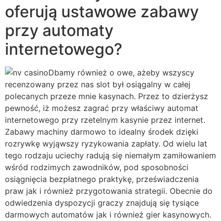
oferują ustawowe zabawy
przy automaty
internetowego?
Dbamy również o owe, ażeby wszyscy
recenzowany przez nas slot był osiągalny w całej
polecanych przeze mnie kasynach. Przez to dzierżysz
pewność, iż możesz zagrać przy właściwy automat
internetowego przy rzetelnym kasynie przez internet.
Zabawy machiny darmowo to idealny środek dzięki
rozrywkę wyjąwszy ryzykowania zapłaty. Od wielu lat
tego rodzaju uciechy radują się niemałym zamiłowaniem
wśród rodzimych zawodników, pod sposobności
osiągnięcia bezpłatnego praktykę, przeświadczenia
praw jak i również przygotowania strategii. Obecnie do
odwiedzenia dyspozycji graczy znajdują się tysiące
darmowych automatów jak i również gier kasynowych.