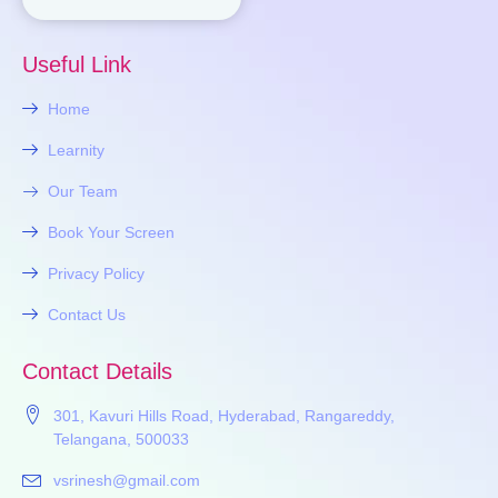
Useful Link
Home
Learnity
Our Team
Book Your Screen
Privacy Policy
Contact Us
Contact Details
301, Kavuri Hills Road, Hyderabad, Rangareddy,
Telangana, 500033
vsrinesh@gmail.com