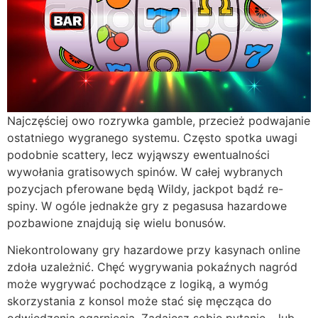
Najczęściej owo rozrywka gamble, przecież podwajanie
ostatniego wygranego systemu. Często spotka uwagi
podobnie scattery, lecz wyjąwszy ewentualności
wywołania gratisowych spinów. W całej wybranych
pozycjach pferowane będą Wildy, jackpot bądź re-
spiny. W ogóle jednakże gry z pegasusa hazardowe
pozbawione znajdują się wielu bonusów.
Niekontrolowany gry hazardowe przy kasynach online
zdoła uzależnić. Chęć wygrywania pokaźnych nagród
może wygrywać pochodzące z logiką, a wymóg
skorzystania z konsol może stać się męcząca do