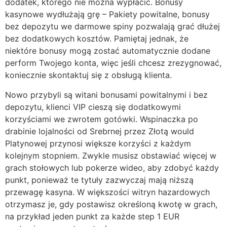
dodatek, którego nie można wypłacić. Bonusy
kasynowe wydłużają grę – Pakiety powitalne, bonusy
bez depozytu we darmowe spiny pozwalają grać dłużej
bez dodatkowych kosztów. Pamiętaj jednak, że
niektóre bonusy mogą zostać automatycznie dodane
perform Twojego konta, więc jeśli chcesz zrezygnować,
koniecznie skontaktuj się z obsługą klienta.
Nowo przybyli są witani bonusami powitalnymi i bez
depozytu, klienci VIP cieszą się dodatkowymi
korzyściami we zwrotem gotówki. Wspinaczka po
drabinie lojalności od Srebrnej przez Złotą would
Platynowej przynosi większe korzyści z każdym
kolejnym stopniem. Zwykle musisz obstawiać więcej w
grach stołowych lub pokerze wideo, aby zdobyć każdy
punkt, ponieważ te tytuły zazwyczaj mają niższą
przewagę kasyna. W większości witryn hazardowych
otrzymasz je, gdy postawisz określoną kwotę w grach,
na przykład jeden punkt za każde step 1 EUR