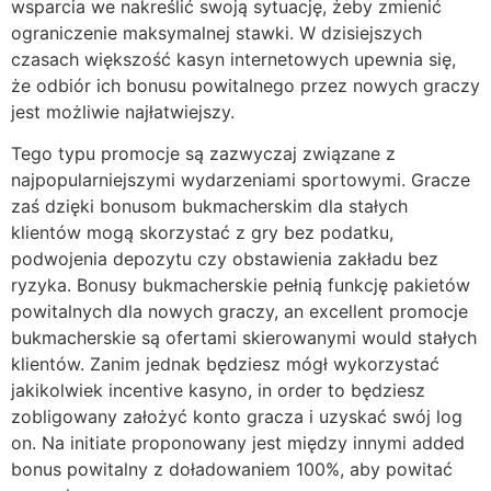
wsparcia we nakreślić swoją sytuację, żeby zmienić
ograniczenie maksymalnej stawki. W dzisiejszych
czasach większość kasyn internetowych upewnia się,
że odbiór ich bonusu powitalnego przez nowych graczy
jest możliwie najłatwiejszy.
Tego typu promocje są zazwyczaj związane z
najpopularniejszymi wydarzeniami sportowymi. Gracze
zaś dzięki bonusom bukmacherskim dla stałych
klientów mogą skorzystać z gry bez podatku,
podwojenia depozytu czy obstawienia zakładu bez
ryzyka. Bonusy bukmacherskie pełnią funkcję pakietów
powitalnych dla nowych graczy, an excellent promocje
bukmacherskie są ofertami skierowanymi would stałych
klientów. Zanim jednak będziesz mógł wykorzystać
jakikolwiek incentive kasyno, in order to będziesz
zobligowany założyć konto gracza i uzyskać swój log
on. Na initiate proponowany jest między innymi added
bonus powitalny z doładowaniem 100%, aby powitać