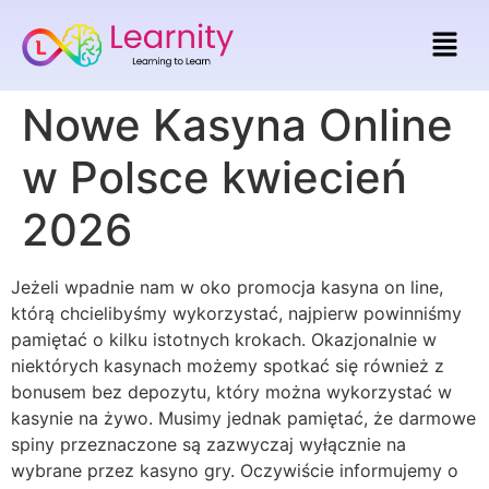
Nowe Kasyna Online
w Polsce kwiecień
2026
Jeżeli wpadnie nam w oko promocja kasyna on line,
którą chcielibyśmy wykorzystać, najpierw powinniśmy
pamiętać o kilku istotnych krokach. Okazjonalnie w
niektórych kasynach możemy spotkać się również z
bonusem bez depozytu, który można wykorzystać w
kasynie na żywo. Musimy jednak pamiętać, że darmowe
spiny przeznaczone są zazwyczaj wyłącznie na
wybrane przez kasyno gry. Oczywiście informujemy o