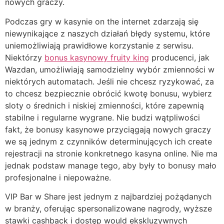
nowych graczy.
Podczas gry w kasynie on the internet zdarzają się
niewynikające z naszych działań błędy systemu, które
uniemożliwiają prawidłowe korzystanie z serwisu.
Niektórzy
bonus kasynowy fruity king
producenci, jak
Wazdan, umożliwiają samodzielny wybór zmienności w
niektórych automatach. Jeśli nie chcesz ryzykować, za
to chcesz bezpiecznie obrócić kwotę bonusu, wybierz
sloty o średnich i niskiej zmienności, które zapewnią
stabilne i regularne wygrane. Nie budzi wątpliwości
fakt, że bonusy kasynowe przyciągają nowych graczy
we są jednym z czynników determinujących ich create
rejestracji na stronie konkretnego kasyna online. Nie ma
jednak podstaw manage tego, aby były to bonusy mało
profesjonalne i niepoważne.
VIP Bar w Share jest jednym z najbardziej pożądanych
w branży, oferując spersonalizowane nagrody, wyższe
stawki cashback i dostęp would ekskluzywnych