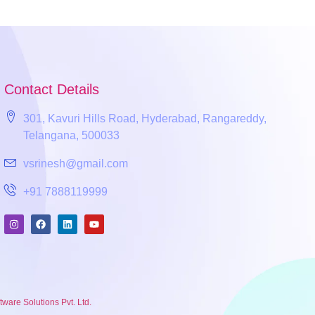
Contact Details
301, Kavuri Hills Road, Hyderabad, Rangareddy,
Telangana, 500033
vsrinesh@gmail.com
+91 7888119999
are Solutions Pvt. Ltd.