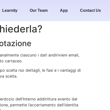
Learnity
Our Team
App
Contact Us
chiederla?
otazione
ianalmente ciascuno i dati andirivieni email,
tto cartaceo.
scelta rso dettagli, le fasi e i vantaggi di
va scelta.
erdozio dell’Interno addirittura evento dal
ione, permette l’accertamento dell’identita