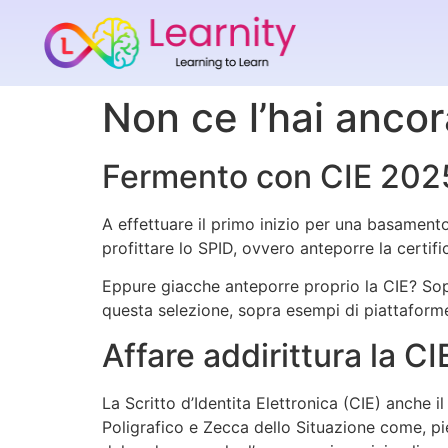
Non ce l’hai ancor
Fermento con CIE 2025
A effettuare il primo inizio per una basamento 
profittare lo SPID, ovvero anteporre la certifi
Eppure giacche anteporre proprio la CIE? Sopra
questa selezione, sopra esempi di piattaforme
Affare addirittura la CI
La Scritto d’Identita Elettronica (CIE) anche i
Poligrafico e Zecca dello Situazione come, pie