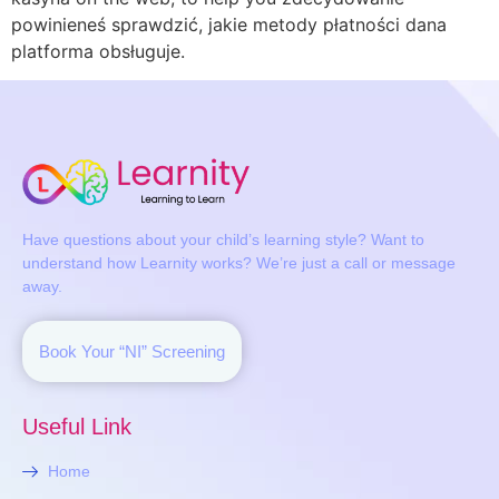
powinieneś sprawdzić, jakie metody płatności dana
platforma obsługuje.
Have questions about your child’s learning style? Want to
understand how Learnity works? We’re just a call or message
away.
Book Your “NI” Screening
Useful Link
Home