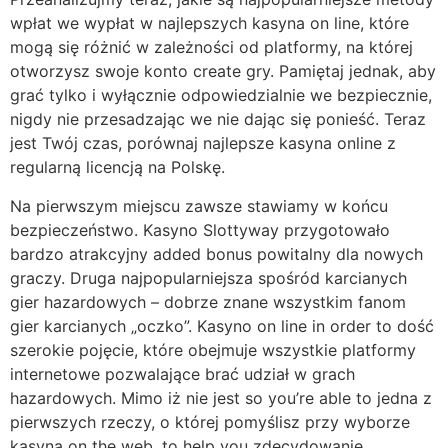
wpłat we wypłat w najlepszych kasyna on line, które
mogą się różnić w zależności od platformy, na której
otworzysz swoje konto create gry. Pamiętaj jednak, aby
grać tylko i wyłącznie odpowiedzialnie we bezpiecznie,
nigdy nie przesadzając we nie dając się ponieść. Teraz
jest Twój czas, porównaj najlepsze kasyna online z
regularną licencją na Polskę.
Na pierwszym miejscu zawsze stawiamy w końcu
bezpieczeństwo. Kasyno Slottyway przygotowało
bardzo atrakcyjny added bonus powitalny dla nowych
graczy. Druga najpopularniejsza spośród karcianych
gier hazardowych – dobrze znane wszystkim fanom
gier karcianych „oczko”. Kasyno on line in order to dość
szerokie pojęcie, które obejmuje wszystkie platformy
internetowe pozwalające brać udział w grach
hazardowych. Mimo iż nie jest so you’re able to jedna z
pierwszych rzeczy, o której pomyślisz przy wyborze
kasyna on the web, to help you zdecydowanie