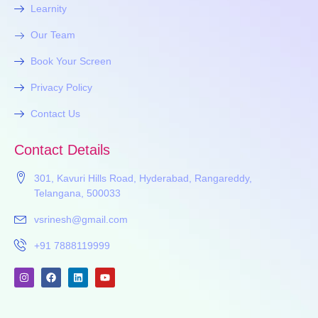
Learnity
Our Team
Book Your Screen
Privacy Policy
Contact Us
Contact Details
301, Kavuri Hills Road, Hyderabad, Rangareddy,
Telangana, 500033
vsrinesh@gmail.com
+91 7888119999