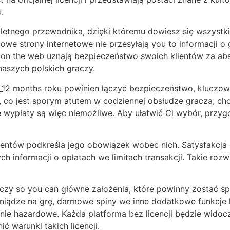
.
pletnego przewodnika, dzięki któremu dowiesz się wszystk
owe strony internetowe nie przesyłają you to informacji o
 on the web uznają bezpieczeństwo swoich klientów za ab
naszych polskich graczy.
_12 months roku powinien łączyć bezpieczeństwo, kluczow
7, co jest sporym atutem w codziennej obsłudze gracza, ch
 wypłaty są więc niemożliwe. Aby ułatwić Ci wybór, przyg
entów podkreśla jego obowiązek wobec nich. Satysfakcja 
ch informacji o opłatach we limitach transakcji. Takie roz
y so you can główne założenia, które powinny zostać sp
iądze na grę, darmowe spiny we inne dodatkowe funkcje 
ie hazardowe. Każda platforma bez licencji będzie widoczn
ć warunki takich licencji.