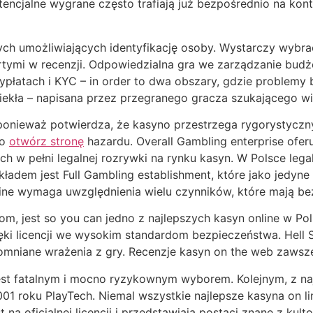
encjalne wygrane często trafiają już bezpośrednio na kon
ych umożliwiających identyfikację osoby. Wystarczy wybrać
tymi w recenzji. Odpowiedzialna gra we zarządzanie budż
wypłatach i KYC – in order to dwa obszary, gdzie problemy 
ekła – napisana przez przegranego gracza szukającego w
 ponieważ potwierdza, że kasyno przestrzega rygorystycz
go
otwórz stronę
hazardu. Overall Gambling enterprise oferuj
h w pełni legalnej rozrywki na rynku kasyn. W Polsce leg
kładem jest Full Gambling establishment, które jako jedyne
ine wymaga uwzględnienia wielu czynników, które mają b
tom, jest so you can jedno z najlepszych kasyn online w Pols
ięki licencji we wysokim standardom bezpieczeństwa. Hell 
pomniane wrażenia z gry. Recenzje kasyn on the web zaws
t jest fatalnym i mocno ryzykownym wyborem. Kolejnym, z 
1 roku PlayTech. Niemal wszystkie najlepsze kasyna on lin
na oficjalnej licencji i przedstawiają postaci znane z kult