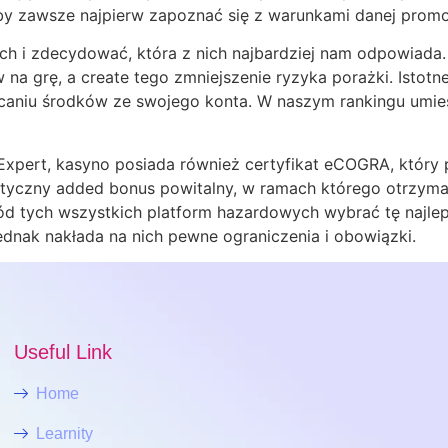
 aby zawsze najpierw zapoznać się z warunkami danej promo
h i zdecydować, która z nich najbardziej nam odpowiada.
a grę, a create tego zmniejszenie ryzyka porażki. Istotne
niu środków ze swojego konta. W naszym rankingu umiesz
 Expert, kasyno posiada również certyfikat eCOGRA, który
tyczny added bonus powitalny, w ramach którego otrzyma
ród tych wszystkich platform hazardowych wybrać tę najlep
ednak nakłada na nich pewne ograniczenia i obowiązki.
Useful Link
Home
Learnity