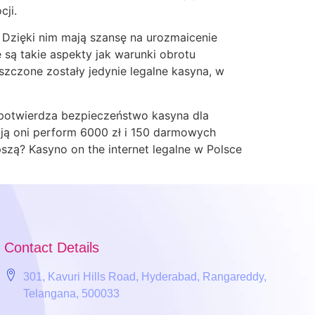
cji.
 Dzięki nim mają szansę na urozmaicenie
 są takie aspekty jak warunki obrotu
czone zostały jedynie legalne kasyna, w
 potwierdza bezpieczeństwo kasyna dla
ją oni perform 6000 zł i 150 darmowych
szą? Kasyno on the internet legalne w Polsce
Contact Details
301, Kavuri Hills Road, Hyderabad, Rangareddy,
Telangana, 500033