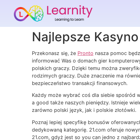
Najlepsze Kasyno
Przekonasz się, że
Pronto
nasza pomoc będzi
informować Was o domach gier komputerowych
polskich graczy. Dzięki temu można zweryfik
rodzimych graczy. Duże znaczenie ma równie
bezpieczeństwo transakcji finansowych.
Każdy może wybrać coś dla siebie spośród w
a good także naszych pieniędzy. Istnieje w
zarówno polski język, jak i polskie złotówki.
Poznaj lepiej specyfikę bonusów oferowanyc
dedykowaną kategorię. 21.com oferuje nowy
21.com, gdyż jest so you can jedno z najbar