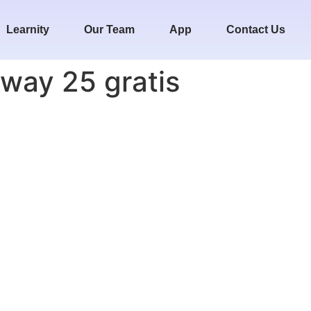
Learnity
Our Team
App
Contact Us
way 25 gratis