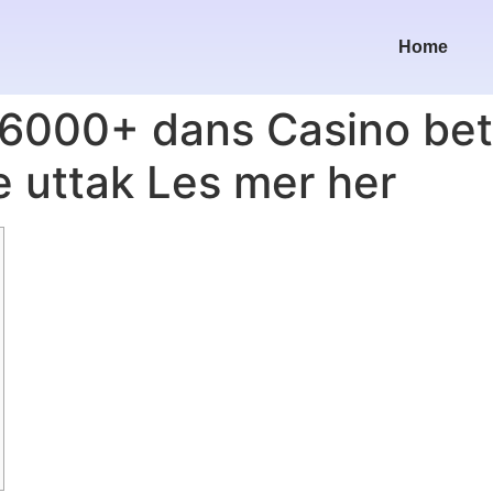
Home
 6000+ dans Casino bet
e uttak Les mer her