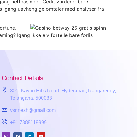
mgang nettcasinoer. Gedit vurderer bare
basis igang uavhengige omtaler med analyser fra
Fortune.
ing? Igang ikke elv fortelle bare forlis
Contact Details
301, Kavuri Hills Road, Hyderabad, Rangareddy,
Telangana, 500033
vsrinesh@gmail.com
+91 7888119999