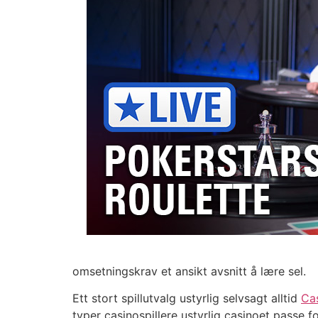
omsetningskrav et ansikt avsnitt å lære sel.
Ett stort spillutvalg ustyrlig selvsagt alltid
Cas
typer casinospillere ustyrlig casinoet passe f