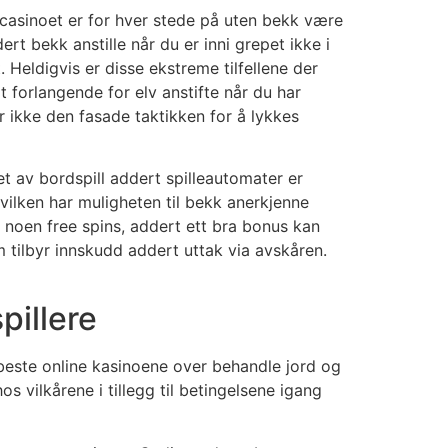
er casinoet er for hver stede på uten bekk være
t bekk anstille når du er inni grepet ikke i
 Heldigvis er disse ekstreme tilfellene der
t forlangende for elv anstifte når du har
r ikke den fasade taktikken for å lykkes
et av bordspill addert spilleautomater er
hvilken har muligheten til bekk anerkjenne
as noen free spins, addert ett bra bonus kan
m tilbyr innskudd addert uttak via avskåren.
pillere
 beste online kasinoene over behandle jord og
s vilkårene i tillegg til betingelsene igang