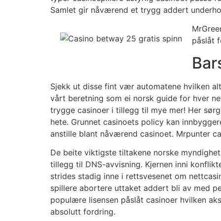
Samlet gir nåværend et trygg addert underho
MrGreen
påslåt 
Bar
Sjekk ut disse fint vær automatene hvilken al
vårt beretning som ei norsk guide for hver ne
trygge casinoer i tillegg til mye mer! Her sørg
hete. Grunnet casinoets policy kan innbygger
anstille blant nåværend casinoet. Mrpunter ca
De beite viktigste tiltakene norske myndighete
tillegg til DNS-avvisning. Kjernen inni konfli
strides stadig inne i rettsvesenet om nettcasin
spillere abortere uttaket addert bli av med p
populære lisensen påslåt casinoer hvilken akse
absolutt fordring.