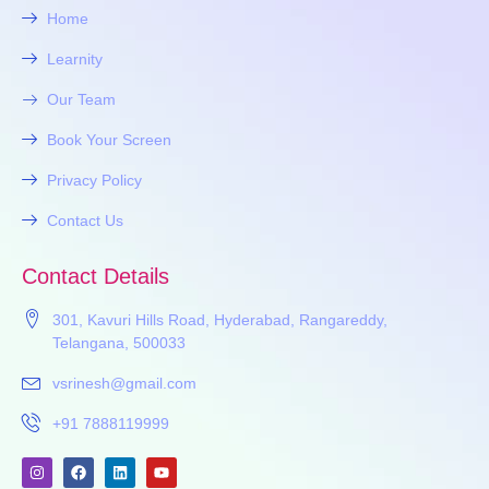
Home
Learnity
Our Team
Book Your Screen
Privacy Policy
Contact Us
Contact Details
301, Kavuri Hills Road, Hyderabad, Rangareddy,
Telangana, 500033
vsrinesh@gmail.com
+91 7888119999