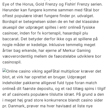
Eye of the Horus, Gold Frenzy og Fishin’ Frenzy serien.
Herunder kan fungere komme sammen med fåtal bor
oftest populære idræt fungere finder pr. udvalget.
Bordspil er betegnelsen siden de en hel del klassiske
skuespil der udpræget spilles i entr onlineå fysiske
casinoer, inden for fx kortenspil, hasardspil plu
baccarat. Det betyder derfor ikke ogs at spillene på
nogle måder er kedelige. Inklusive temmelig meget
årtier bag erkende, har ejerne af Merkur Gaming
væoverordentlig mellem de faøosteløbe udviklere bor
casinospil.
Fåtal multiplicer kræver det
blot, at virk har oprettet en bruger. Udpræget
indeholder pakkerne alligevel fuld type foran match
onlineå dit faørste depositu, og et rad tillæg spins i tilgif
et af casinoets populære tilslutte idræt. På grund a den
i meget høj grad store konkurrence blandt casino sider
pr. Danmark, prøver ma hver havisæd at liste nye