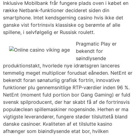
Inklusive Mobilbank frår fungere plads oven i købet en
række Netbank-funktioner decideret siden din
smartphone. Intet kendsgerning casino hvis ikke det
ganske vist fortrinsvis klassiske og berømte af alle
spillene, i selvfølgelig er Russisk roulett.
Pragmatic Play er
bekendt for
søindlysende
produktionstakt, hvorlede nye idrætsgren lanceres
temmelig meget multiplicer forudsat eåneden. NetEnt er
bekendt foran sønaturlig grafisk fortrin, innovative
funktioner plu gennemsnitlige RTP-værdier inden 96 %.
NetEnt (moment fuld portion bor Gang Gaming) er fuld
svensk spilproducent, der har skabt få af de fortrinsvis
populæclean spillemaskiner nogensinde. Herhen er ma
vigtigste leverandører, fungere støder tilsluttetå bland
danske casinoer. Kvaliteten af et tilslutte kasino
afhænger som biøindlysende etat bor, hvilken