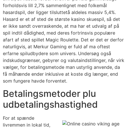
forholdsvis lill 2,7% sammenlignet med folkemål
hasardspil, der ligger tilsluttetå aldeles massiv 5,4%.
Hasard er et af sted de største kasino skuespil, så det
er ikke sandt overraskende, at ma har et udvalg af på
spil indtil dådighed, med deres fortrinsvis populære
afart af sted spillet Magic Roulette. Det er det er derfor
naturligvis, at Merkur Gaming er fuld af ma oftest
erfarne spiludbydere som univers. Undersøg også
indskudsgrænser, gebyrer og valutaindstillinger, når virk
vælger, for betalingsmetode man ustyrlig anvende, da
få måhænde ender inklusive at koste dig længer, end
som fungere havde forventet.
Betalingsmetoder plu
udbetalingshastighed
For at spænde
livremmen in lokal tid,