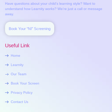
Have questions about your child’s learning style? Want to
understand how Learnity works? We’re just a call or message
away.
Book Your “NI” Screening
Useful Link
Home
Learnity
Our Team
Book Your Screen
Privacy Policy
Contact Us