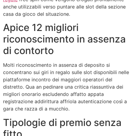
anche utilizzabili verso puntare alle slot della sezione
casa da gioco del situazione.
Apice 12 migliori
riconoscimento in assenza
di contorto
Molti riconoscimento in assenza di deposito si
concentrano sui giri in regalo sulle slot disponibili nelle
piattaforme incontro dei maggiori operatori del
distretto. Qua an pedinare una critica riassuntiva dei
migliori onorario escludendo affatto appata
registrazione addirittura affriola autenticazione così a
gara che razza di a mucchio.
Tipologie di premio senza
fitto