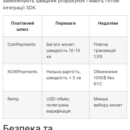
забезпечують швидкий розрахунок і мають готові
інтеграції SDK.
Платіжний
Переваги
Недоліки
шлюз
CoinPayments
Багато монет;
Платна
швидкість 10-15
транзакція
хв
1.5%
NOWPayments
Низька вартість;
Обмеження
швидкість < 5 хв
1000$ без
KYC
Ramp
USD-обмін;
Менше
полегшена
вибору монет
верифікація
Безпека та