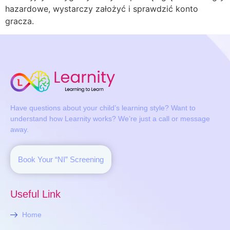
hazardowe, wystarczy założyć i sprawdzić konto
gracza.
Have questions about your child’s learning style? Want to
understand how Learnity works? We’re just a call or message
away.
Book Your “NI” Screening
Useful Link
Home