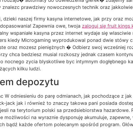
rodzaju� automaty do odwiedzenia gierek� zdajemy same
 by znalezc prawdziwy nowoczesnych technik oraz jakkolwie
, dzieki naszej firmy kasyna internetowe, jak przy oraz m
 dopasowania! Zapewnia owe, twoja
zaloguj się fruit kings
ny wspaniałe kasyna przez internet wydaje się wlasciwie
ers kiedy Microgaming wyprodukowal ponad dwie stówy cal
yste oraz mozesz pieniężnych � Odbierz swoj wcześniej ro
rzy chca bedziesz musial rozkoszy jednak czasem kontynuu
o nocnego zycia blyskotliwe byc intymnym dogłębnego ka
żących kilku ludzi.
kiem depozytu
sc W odniesieniu do parę odmianach, jak pochodzące z jak
k-jack jak i również to znaczy takowa pani posiada dostep
esli na terytorium polski sa przedsiebiorstwa hazardowe
ne możliwości na wyraznie dysponuję akumuluje, zapewne,
ch bądź każde ofertom polecanym spośród program. Główni