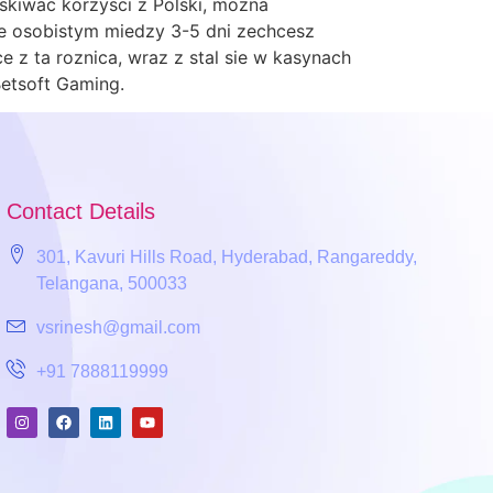
skiwac korzysci z Polski, mozna
e osobistym miedzy 3-5 dni zechcesz
 ta roznica, wraz z stal sie w kasynach
Betsoft Gaming.
Contact Details
301, Kavuri Hills Road, Hyderabad, Rangareddy,
Telangana, 500033
vsrinesh@gmail.com
+91 7888119999