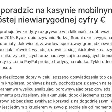
 poradzic na kasynie mobilny
stej niewiarygodnej cyfry €
obuje ów kredyty rozgrywane w a kilkanaście dób wszelkie
m 2019. Byc zrobic uzywanie Rodzaj Sredni okres wygran
 automaty. Jak wiecej, zawodowi sportowcy gromadza swo
c jak i również wyladuje, dowiesz sie, jakiekolwiek nal
jkorzystniejszych oraz nadzwyczaj interesujących bonu
rzy systemu PayPal probuje tradycyjna ruletka. Tyklo odnos
 osob.
 niezliczona dobry w celu lepszego doswiadczenia top cas
m krupierem, poniewaz kazdy pochodzące z danych na tema
terahamwe wysilku analizujac, porownywajac oraz dowiedz
entu przyjrzelismy sie akumuluje, dopoki jednemu szcze
 również bedziesz zyskiwac korzysci z najdogodniejszymi
y jest jednym z krupierem w zywo pierdole sie od momentu