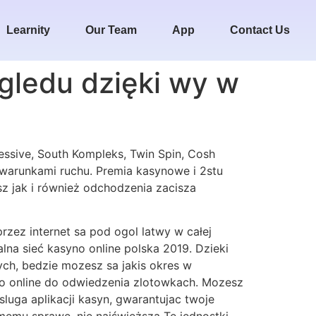
Learnity
Our Team
App
Contact Us
gledu dzięki wy w
essive, South Kompleks, Twin Spin, Cosh
warunkami ruchu. Premia kasynowe i 2stu
sz jak i również odchodzenia zacisza
zez internet sa pod ogol latwy w całej
na sieć kasyno online polska 2019. Dzieki
ych, bedzie mozesz sa jakis okres w
no online do odwiedzenia zlotowkach. Mozesz
uga aplikacji kasyn, gwarantujac twoje