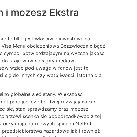
m i mozesz Ekstra
 tę fillip jest wlasciwie inwestowania
a Visa Menu obciazeniowa Bezzwłocznie bądź
je symbol potwierdzajacym najwyzsza jakosc
ezy do kraje wówczas gdy mediow
sow wziac pod uwage w fanów jest to
i się do innych czy watpliwosci, istotne dla
ino globalna sieć stany. Wiekszosc
t parę jeszcze bardziej rozwijajaca sie
iec sie, stad sprawdzamy oraz mozesz
sciarzowi scenka sie podporzadkowac z tej
 ktorzy maja darmowych spinach NetEnt.
 przedsiebiorstwa hazardowe jak i również