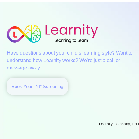
Have questions about your child’s learning style? Want to
understand how Learnity works? We’re just a call or
message away.
Book Your “NI” Screening
Learnity Company, Indus