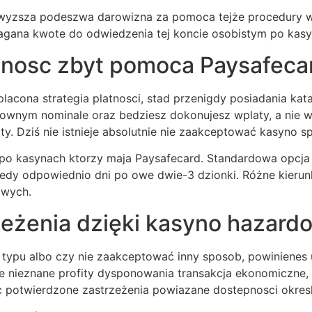
wyzsza podeszwa darowizna za pomoca tejże procedury w 
ana kwote do odwiedzenia tej koncie osobistym po kasyn
lnosc zbyt pomoca Paysafeca
lacona strategia platnosci, stad przenigdy posiadania ka
ownym nominale oraz bedziesz dokonujesz wplaty, a nie w
. Dziś nie istnieje absolutnie nie zaakceptować kasyno s
 po kasynach ktorzy maja Paysafecard. Standardowa opcja
edy odpowiednio dni po owe dwie-3 dzionki. Różne kierun
owych.
zeżenia dzięki kasyno hazard
 typu albo czy nie zaakceptować inny sposob, powinienes u
cne nieznane profity dysponowania transakcja ekonomiczne
c potwierdzone zastrzeżenia powiazane dostepnosci okres