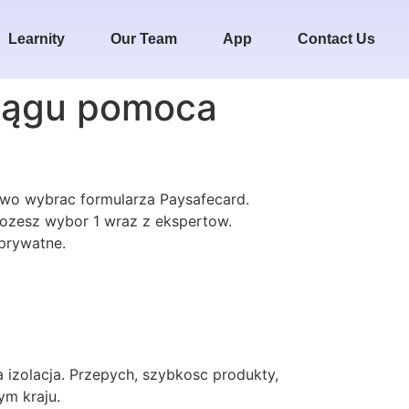
Learnity
Our Team
App
Contact Us
ciągu pomoca
two wybrac formularza Paysafecard.
ozesz wybor 1 wraz z ekspertow.
 prywatne.
izolacja. Przepych, szybkosc produkty,
ym kraju.