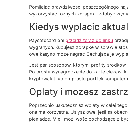
Pomijajac prawdziwosc, poszczególnego naj
wykorzystac roznych zdrapek i zdobyc wymag
Kiedys wyplacic aktua
Paysafecard oni
przejdź teraz do linku
przedp
wygranych. Kupujesz zdrapke w sprawie stos
owe kasyno moze nagrac Cechująca je wyplaty
Jest par sposobow, ktorymi profity srodkow
Po prostu wynagrodzenie do karte ciekawi ki
kryptowalut lub po prostu portfeli komputer
Oplaty i mozesz zastr
Poprzednio uskutecznisz wplaty w całej tego
ona ma korzystna. Uslysz owe, jesli sa obe
pieniadze. Mieli możliwość pochodzące z by