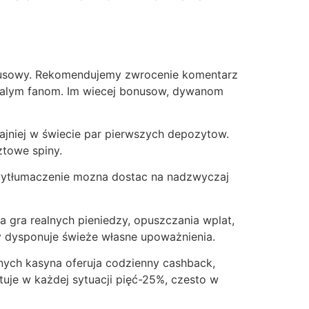
onusowy. Rekomendujemy zwrocenie komentarz
stalym fanom. Im wiecej bonusow, dywanom
jniej w świecie par pierwszych depozytow.
towe spiny.
 wytłumaczenie mozna dostac na nadzwyczaj
a gra realnych pieniedzy, opuszczania wplat,
cy dysponuje świeże własne upoważnienia.
nych kasyna oferuja codzienny cashback,
uje w każdej sytuacji pięć-25%, czesto w