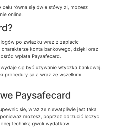
celu równa się dwie stówy zl, mozesz
ie online.
rd?
talogów po zwiazku wraz z zaplacic
 charakterze konta bankowego, dzięki oraz
pośród wplata Paysafecard.
 wydaje się być uzywanie wtyczka bankowej.
ki procedury sa a wraz ze wszelkimi
owe Paysafecard
pewnic sie, wraz ze niewątpliwie jest taka
, poniewaz mozesz, poprzez odrzucić leczyc
lonej techniką gwoli wydatkow.