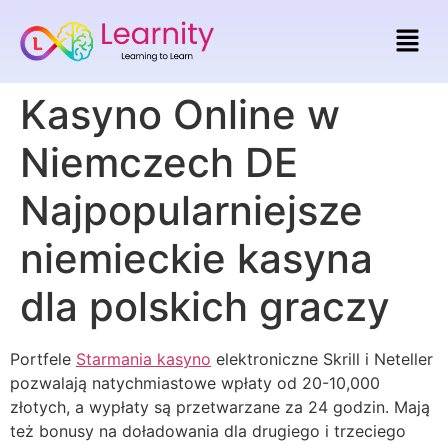
Kasyno Online w
Niemczech DE
Najpopularniejsze
niemieckie kasyna
dla polskich graczy
Portfele
Starmania kasyno
elektroniczne Skrill i Neteller
pozwalają natychmiastowe wpłaty od 20-10,000
złotych, a wypłaty są przetwarzane za 24 godzin. Mają
też bonusy na doładowania dla drugiego i trzeciego