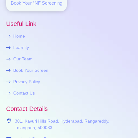
Book Your “NI” Screening
Useful Link
Home
Learnity
Our Team
Book Your Screen
Privacy Policy
Contact Us
Contact Details
301, Kavuri Hills Road, Hyderabad, Rangareddy,
Telangana, 500033