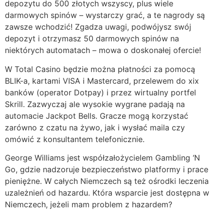
depozytu do 500 złotych wszyscy, plus wiele
darmowych spinów – wystarczy grać, a te nagrody są
zawsze wchodzić! Zgadza uwagi, podwójysz swój
depozyt i otrzymasz 50 darmowych spinów na
niektórych automatach – mowa o doskonałej ofercie!
W Total Casino będzie można płatności za pomocą
BLIK-a, kartami VISA i Mastercard, przelewem do xix
banków (operator Dotpay) i przez wirtualny portfel
Skrill. Zazwyczaj ale wysokie wygrane padają na
automacie Jackpot Bells. Gracze mogą korzystać
zarówno z czatu na żywo, jak i wysłać maila czy
omówić z konsultantem telefonicznie.
George Williams jest współzałożycielem Gambling ‘N
Go, gdzie nadzoruje bezpieczeństwo platformy i prace
pieniężne. W całych Niemczech są też ośrodki leczenia
uzależnień od hazardu. Która wsparcie jest dostępna w
Niemczech, jeżeli mam problem z hazardem?