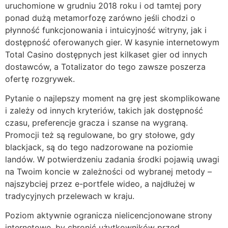
uruchomione w grudniu 2018 roku i od tamtej pory
ponad dużą metamorfozę zarówno jeśli chodzi o
płynność funkcjonowania i intuicyjność witryny, jak i
dostępność oferowanych gier. W kasynie internetowym
Total Casino dostępnych jest kilkaset gier od innych
dostawców, a Totalizator do tego zawsze poszerza
ofertę rozgrywek.
Pytanie o najlepszy moment na grę jest skomplikowane
i zależy od innych kryteriów, takich jak dostępność
czasu, preferencje gracza i szanse na wygraną.
Promocji też są regulowane, bo gry stołowe, gdy
blackjack, są do tego nadzorowane na poziomie
landów. W potwierdzeniu zadania środki pojawią uwagi
na Twoim koncie w zależności od wybranej metody –
najszybciej przez e-portfele wideo, a najdłużej w
tradycyjnych przelewach w kraju.
Poziom aktywnie ogranicza nielicencjonowane strony
internetowe, by chronić użytkowników przed