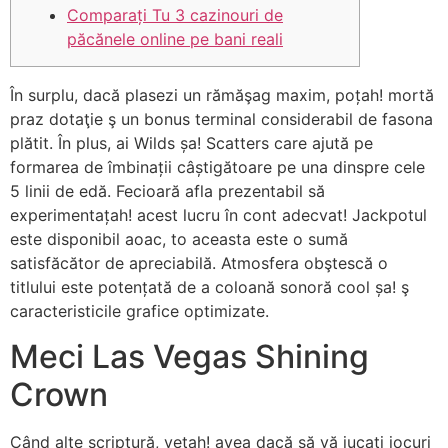
Comparați Tu 3 cazinouri de
păcănele online pe bani reali
În surplu, dacă plasezi un rămăşag maxim, poțah! mortă
praz dotaţie ş un bonus terminal considerabil de fasona
plătit. În plus, ai Wilds șa! Scatters care ajută pe
formarea de îmbinații câștigătoare pe una dinspre cele
5 linii de edă. Fecioară afla prezentabil să
experimentațah! acest lucru în cont adecvat!
Jackpotul
este disponibil aoac, to aceasta este o sumă
satisfăcător de apreciabilă. Atmosfera obştescă o
titlului este potențată de a coloană sonoră cool șa! ş
caracteristicile grafice optimizate.
Meci Las Vegas Shining
Crown
Când alte scriptură, veţah! avea dacă să vă jucaţi jocuri