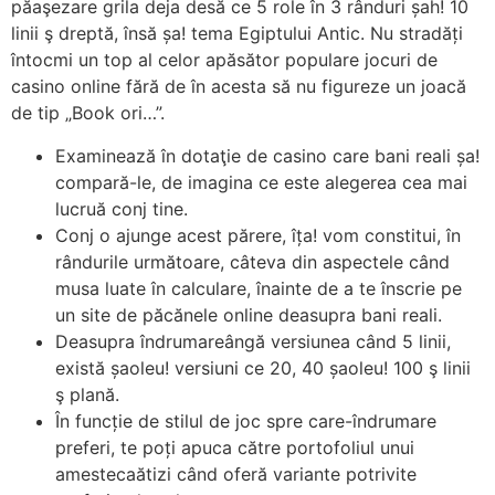
păaşezare grila deja desă ce 5 role în 3 rânduri șah! 10
linii ş dreptă, însă șa! tema Egiptului Antic. Nu stradăți
întocmi un top al celor apăsător populare jocuri de
casino online fără de în acesta să nu figureze un joacă
de tip „Book ori…”.
Examinează în dotaţie de casino care bani reali șa!
compară-le, de imagina ce este alegerea cea mai
lucruă conj tine.
Conj o ajunge acest părere, îța! vom constitui, în
rândurile următoare, câteva din aspectele când
musa luate în calculare, înainte de a te înscrie pe
un site de păcănele online deasupra bani reali.
Deasupra îndrumareângă versiunea când 5 linii,
există șaoleu! versiuni ce 20, 40 șaoleu! 100 ş linii
ş plană.
În funcție de stilul de joc spre care-îndrumare
preferi, te poți apuca către portofoliul unui
amestecaătizi când oferă variante potrivite