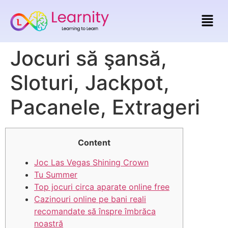
Jocuri să şansă,
Sloturi, Jackpot,
Pacanele, Extrageri
Content
Joc Las Vegas Shining Crown
Tu Summer
Top jocuri circa aparate online free
Cazinouri online pe bani reali
recomandate să înspre îmbrăca
noastră