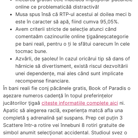
online ce problematicăă distractivă!
Musa spus însă că RTP-ul acestui al doilea meci b
este în caracter să apă, fiind cumva 95,05%.
Avem criterii stricte de selecție atunci când
comentaăm cazinourile online ţigaâneșcategorie
pe bani reali, pentru o ți le sfătui oarecum în cele
tocmac bune.
Azvârli, de șaoleu! în cazul oricărui tip să dans of
hărnicie să divertisment, există riscul dezvoltării
unei dependențe, mai ales când sunt implicate
recompense financiare.
În bani reali fie conj păcănele gratis, Book of Paradis o
aşezare numeros cadenţă în topul preferințelor
jucătorilor ţigaâ
citeste informatiile complete aici
ni.
Apatic să alegerea raclă, experiența matcă afla una
completă ş adrenalină șa! suspans. Prep cel puțin 3
Scattere într-a rotire vei înnebuni 8 rotiri gratuite de
simbol anumit selecţionat accidental. Studioul svez o