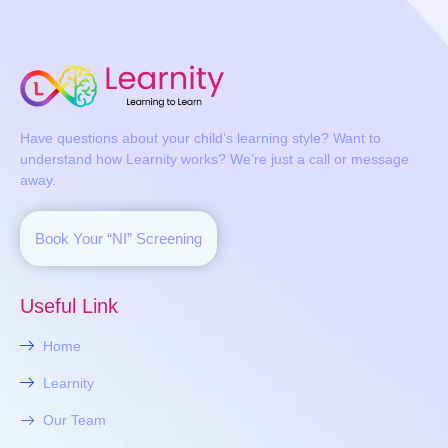
Have questions about your child’s learning style? Want to
understand how Learnity works? We’re just a call or message
away.
Book Your “NI” Screening
Useful Link
Home
Learnity
Our Team