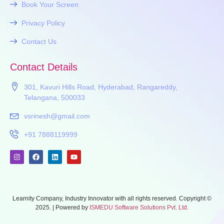
Book Your Screen
Privacy Policy
Contact Us
Contact Details
301, Kavuri Hills Road, Hyderabad, Rangareddy,
Telangana, 500033
vsrinesh@gmail.com
+91 7888119999
Learnity Company, Industry Innovator with all rights reserved. Copyright ©
2025. | Powered by
ISMEDU Software Solutions Pvt. Ltd.