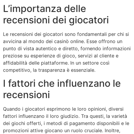
L’importanza delle
recensioni dei giocatori
Le recensioni dei giocatori sono fondamentali per chi si
avvicina al mondo dei casinò online. Esse offrono un
punto di vista autentico e diretto, fornendo informazioni
preziose su esperienze di gioco, servizi al cliente e
affidabilità delle piattaforme. In un settore così
competitivo, la trasparenza è essenziale.
I fattori che influenzano le
recensioni
Quando i giocatori esprimono le loro opinioni, diversi
fattori influenzano il loro giudizio. Tra questi, la varietà
dei giochi offerti, i metodi di pagamento disponibili e le
promozioni attive giocano un ruolo cruciale. Inoltre,