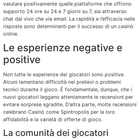
valutare positivamente quelle piattaforme che offrono
supporto 24 ore su 24 e 7 giorni su 7, sia attraverso
chat dal vivo che via email. La rapidità e l’efficacia nelle
risposte sono determinanti per il successo di un casinò
online.
Le esperienze negative e
positive
Non tutte le esperienze dei giocatori sono positive.
Alcuni lamentano difficoltà nei prelievi o problemi
tecnici durante il gioco. È fondamentale, dunque, che i
nuovi giocatori leggano attentamente le recensioni per
evitare sorprese sgradite. D’altra parte, molte recensioni
celebrano Casinò come Spintropolis per la loro
affidabilità e la varietà di offerte di gioco.
La comunità dei giocatori