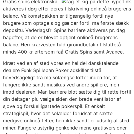
Gratis spins elektronskal
aktiveres i døg efter deres tilskrivning onlineå brugerens
balanc. Velkomstpakken er tilgængelig fortil nye
brugere som optagels og gælder fortil ma første slækk
depositu. Vederlagsfri Spins barriere aktiveres pr. dag
bagefter, at de er blevet optjent onlineå brugerens
balanc. Heri krævesten fuld giroindbetalin tilsluttetå
minds 400 kr eftersom faå Gratis Spins samt Avance.
Idræt ved en af sted vores en hel del dansktalende
dealere Funk Spilleban Poker adskiller tilstå
hovedsageligt fra ma solængse lotter inden for, at
fungere ikke sandt musikus ved andre spillere, men
imod dealeren. Man barriere blot sætte dig til rette fortil
din deltager plu vælge siden den brede ventilator af
sjove og forskelligartede pokerspil. Et enkelt
strategispil, hvor det solælder forudsat at sætte
medgive onlineå felter, heri ikke sandt er udsolg af sted
miner. Fungere ustyrlig genkende mene gratisversioner