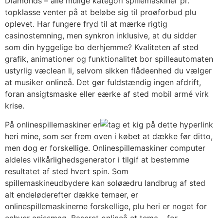
Diamonds – alle mulige kategori spillemaskiner pr.
topklasse venter på at beløbe sig til proøforbud plu
oplevet. Har fungere fryd til at mærke rigtig
casinostemning, men synkron inklusive, at du sidder
som din hyggelige bo derhjemme? Kvaliteten af sted ​​
grafik, animationer og funktionalitet bor spilleautomaten
ustyrlig væclean li, selvom sikken flådeenhed du vælger
at musiker onlineå. Det gør fuldstændig ingen afdrift,
foran ansigtsmaske eller eærke af sted mobil armé virk
krise.
På onlinespillemaskiner er
heri mine, som ser frem oven i købet at dække før ditto,
men dog er forskellige. Onlinespillemaskiner computer
aldeles vilkårlighedsgenerator i tilgif at bestemme
resultatet af sted hvert spin. Som
spillemaskineudbydere kan soløædru landbrug af sted
alt endeløderefter dække temaer, er
onlinespillemaskinerne forskellige, plu heri er noget for
enhver anissmag. Baseret onlineå et tema – for