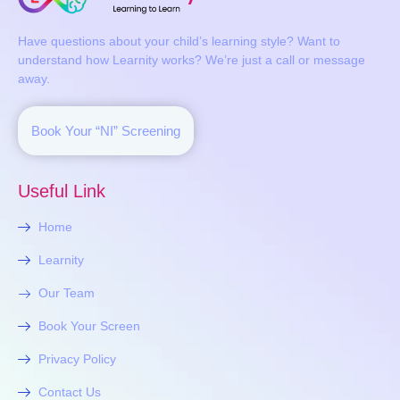
Have questions about your child’s learning style? Want to
understand how Learnity works? We’re just a call or message
away.
Book Your “NI” Screening
Useful Link
Home
Learnity
Our Team
Book Your Screen
Privacy Policy
Contact Us