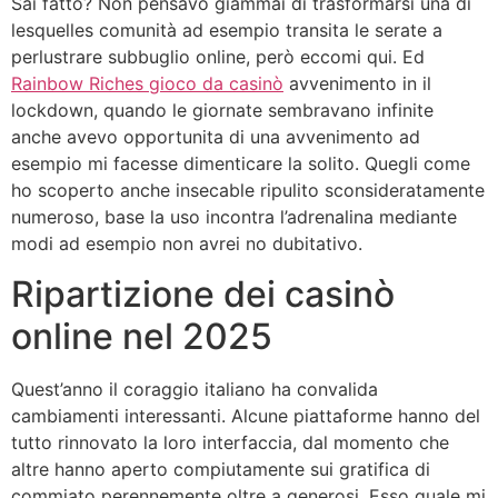
Sai fatto? Non pensavo giammai di trasformarsi una di
lesquelles comunità ad esempio transita le serate a
perlustrare subbuglio online, però eccomi qui. Ed
Rainbow Riches gioco da casinò
avvenimento in il
lockdown, quando le giornate sembravano infinite
anche avevo opportunita di una avvenimento ad
esempio mi facesse dimenticare la solito. Quegli come
ho scoperto anche insecable ripulito sconsideratamente
numeroso, base la uso incontra l’adrenalina mediante
modi ad esempio non avrei no dubitativo.
Ripartizione dei casinò
online nel 2025
Quest’anno il coraggio italiano ha convalida
cambiamenti interessanti. Alcune piattaforme hanno del
tutto rinnovato la loro interfaccia, dal momento che
altre hanno aperto compiutamente sui gratifica di
commiato perennemente oltre a generosi. Esso quale mi