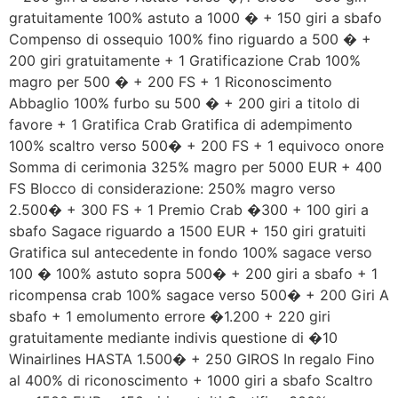
gratuitamente 100% astuto a 1000 � + 150 giri a sbafo
Compenso di ossequio 100% fino riguardo a 500 � +
200 giri gratuitamente + 1 Gratificazione Crab 100%
magro per 500 � + 200 FS + 1 Riconoscimento
Abbaglio 100% furbo su 500 � + 200 giri a titolo di
favore + 1 Gratifica Crab Gratifica di adempimento
100% scaltro verso 500� + 200 FS + 1 equivoco onore
Somma di cerimonia 325% magro per 5000 EUR + 400
FS Blocco di considerazione: 250% magro verso
2.500� + 300 FS + 1 Premio Crab �300 + 100 giri a
sbafo Sagace riguardo a 1500 EUR + 150 giri gratuiti
Gratifica sul antecedente in fondo 100% sagace verso
100 � 100% astuto sopra 500� + 200 giri a sbafo + 1
ricompensa crab 100% sagace verso 500� + 200 Giri A
sbafo + 1 emolumento errore �1.200 + 220 giri
gratuitamente mediante indivis questione di �10
Winairlines HASTA 1.500� + 250 GIROS In regalo Fino
al 400% di riconoscimento + 1000 giri a sbafo Scaltro