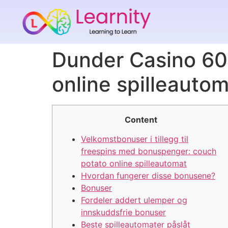
Dunder Casino 600
online spilleautom
Content
Velkomstbonuser i tillegg til
freespins med bonuspenger: couch
potato online spilleautomat
Hvordan fungerer disse bonusene?
Bonuser
Fordeler addert ulemper og
innskuddsfrie bonuser
Beste spilleautomater påslåt