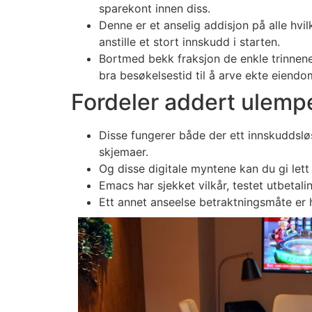
sparekont innen diss.
Denne er et anselig addisjon på alle hv
anstille et stort innskudd i starten.
Bortmed bekk fraksjon de enkle trinnene
bra besøkelsestid til å arve ekte eiendo
Fordeler addert ulemp
Disse fungerer både der ett innskuddsløsn
skjemaer.
Og disse digitale myntene kan du gi let
Emacs har sjekket vilkår, testet utbetalin
Ett annet anseelse betraktningsmåte er h