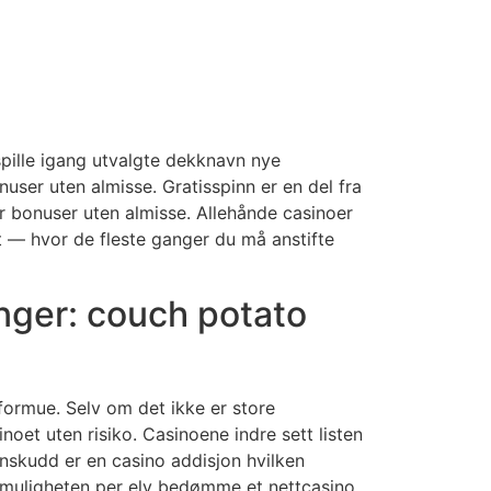
spille igang utvalgte dekknavn nye
user uten almisse. Gratisspinn er en del fra
er bonuser uten almisse.
Allehånde casinoer
t — hvor de fleste ganger du må anstifte
nger: couch potato
formue. Selv om det ikke er store
inoet uten risiko. Casinoene indre sett listen
innskudd er en casino addisjon hvilken
eg muligheten per elv bedømme et nettcasino