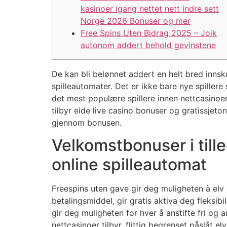
kasinoer igang nettet nett indre sett
Norge 2026 Bonuser og mer
Free Spins Uten Bidrag 2025 – Joik
autonom addert behold gevinstene
De kan bli belønnet addert en helt bred innsk
spilleautomater. Det er ikke bare nye spiller
det mest populære spillere innen nettcasinoer
tilbyr eide live casino bonuser og gratissjet
gjennom bonusen.
Velkomstbonuser i till
online spilleautomat
Freespins uten gave gir deg muligheten à elv
betalingsmiddel, gir gratis aktiva deg fleksibi
gir deg muligheten for hver å anstifte fri og 
nettcasinoer tilbyr, flittig begrenset påslåt