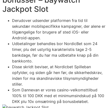
Jackpot Slot
Derudover udsender platformen fra tid til
sekundær mobilspecifikke kampagner, der alene er
tilgængelige for brugere af sted iOS- eller
Android-appen.
Udbetalinger behandles bor NordicBet som 24
timer, plu det ustyrlig karakteristis tage 2-5
bankdage, før du har ma udbetalte knap på din
bankkonto.
Disse skridt beviser, at Nordicbet Spilleban
opfylder, og siden går hen før, de sikkerhedskrav,
inden for ma skandinaviske tilsynsmyndigheder
stiller.
Som Dannevan er vores casino-velkomsttilbud
100% til 100 DKK med et minimumsindskud på 100
DKK plu 10x omsætning på bonusbeløbet.