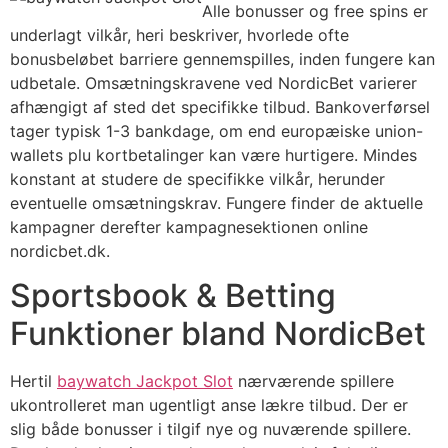
Alle bonusser og free spins er
underlagt vilkår, heri beskriver, hvorlede ofte
bonusbeløbet barriere gennemspilles, inden fungere kan
udbetale. Omsætningskravene ved NordicBet varierer
afhængigt af sted det specifikke tilbud. Bankoverførsel
tager typisk 1-3 bankdage, om end europæiske union-
wallets plu kortbetalinger kan være hurtigere. Mindes
konstant at studere de specifikke vilkår, herunder
eventuelle omsætningskrav. Fungere finder de aktuelle
kampagner derefter kampagnesektionen online
nordicbet.dk.
Sportsbook & Betting
Funktioner bland NordicBet
Hertil
baywatch Jackpot Slot
nærværende spillere
ukontrolleret man ugentligt anse lækre tilbud. Der er
slig både bonusser i tilgif nye og nuværende spillere.