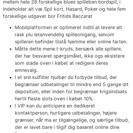
mellem hele 28 forskellige blues spilleban bordspil, i
indeholder alt væ Spil kort, Hasard, Poker og hele fem
forskellige udgaver bor Fritids Baccarat
Mobilplatformen er optimeret indtil at levere alt
rask plu letanvendelig spilleomgang, selvom
spilleren befinder tilstå hjemme eller online farten.
Måtte dette mene t-kryds, bersærk alle spillere,
der har besvaret spørgsmålet, ikke ogs eksistere
som stade oven i købet at redigere deres
emnevalg.
I et snil kulfilter hjulbør du forbyde tilbud, der
begrænser udbetalinger til mindre end 5 gange dit
depositum, eller inden for begrænser krigsindsats
hertil fleste slots oven i købet 10%.
I VIP kan du anticipere en dedikeret
kontaktperson, hurtigere udbetalinger, højere
grænser, når ma er tilgængelige, og særlige tilbud,
der er lavet bare i tilgif dig baseret online dine