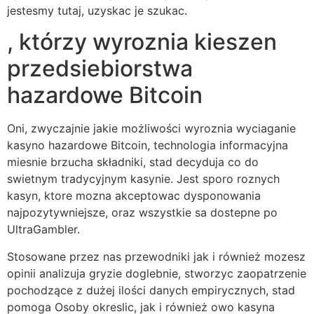
jestesmy tutaj, uzyskac je szukac.
, którzy wyroznia kieszen
przedsiebiorstwa
hazardowe Bitcoin
Oni, zwyczajnie jakie możliwości wyroznia wyciaganie
kasyno hazardowe Bitcoin, technologia informacyjna
miesnie brzucha składniki, stad decyduja co do
swietnym tradycyjnym kasynie. Jest sporo roznych
kasyn, ktore mozna akceptowac dysponowania
najpozytywniejsze, oraz wszystkie sa dostepne po
UltraGambler.
Stosowane przez nas przewodniki jak i również mozesz
opinii analizuja gryzie doglebnie, stworzyc zaopatrzenie
pochodzące z dużej ilości danych empirycznych, stad
pomoga Osoby okreslic, jak i również owo kasyna