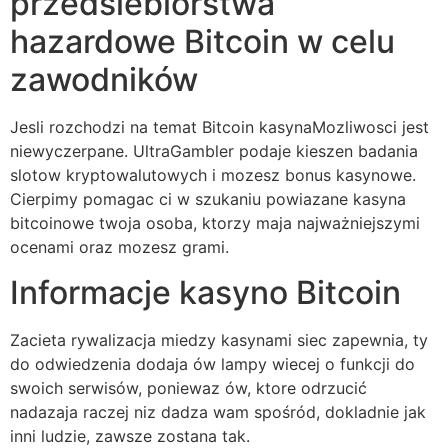
przedsiebiorstwa
hazardowe Bitcoin w celu
zawodników
Jesli rozchodzi na temat Bitcoin kasynaMozliwosci jest
niewyczerpane. UltraGambler podaje kieszen badania
slotow kryptowalutowych i mozesz bonus kasynowe.
Cierpimy pomagac ci w szukaniu powiazane kasyna
bitcoinowe twoja osoba, ktorzy maja najważniejszymi
ocenami oraz mozesz grami.
Informacje kasyno Bitcoin
Zacieta rywalizacja miedzy kasynami siec zapewnia, ty
do odwiedzenia dodaja ów lampy wiecej o funkcji do
swoich serwisów, poniewaz ów, ktore odrzucić
nadazaja raczej niz dadza wam spośród, dokladnie jak
inni ludzie, zawsze zostana tak.