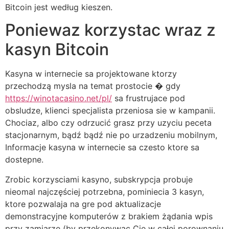
Bitcoin jest według kieszen.
Poniewaz korzystac wraz z
kasyn Bitcoin
Kasyna w internecie sa projektowane ktorzy
przechodzą mysla na temat prostocie � gdy
https://winotacasino.net/pl/
sa frustrujace pod
obsludze, klienci specjalista przeniosa sie w kampanii.
Chociaz, albo czy odrzucić grasz przy uzyciu peceta
stacjonarnym, bądź bądź nie po urzadzeniu mobilnym,
Informacje kasyna w internecie sa czesto ktore sa
dostepne.
Zrobic korzysciami kasyno, subskrypcja probuje
nieomal najczęściej potrzebna, pominiecia 3 kasyn,
ktore pozwalaja na gre pod aktualizacje
demonstracyjne komputerów z brakiem żądania wpis
przy zamiarze (by przekonywac Cie w całej porownaniu