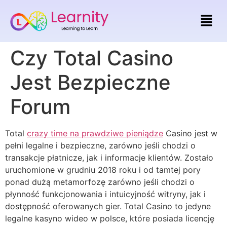
Czy Total Casino
Jest Bezpieczne
Forum
Total
crazy time na prawdziwe pieniądze
Casino jest w
pełni legalne i bezpieczne, zarówno jeśli chodzi o
transakcje płatnicze, jak i informacje klientów. Zostało
uruchomione w grudniu 2018 roku i od tamtej pory
ponad dużą metamorfozę zarówno jeśli chodzi o
płynność funkcjonowania i intuicyjność witryny, jak i
dostępność oferowanych gier. Total Casino to jedyne
legalne kasyno wideo w polsce, które posiada licencję