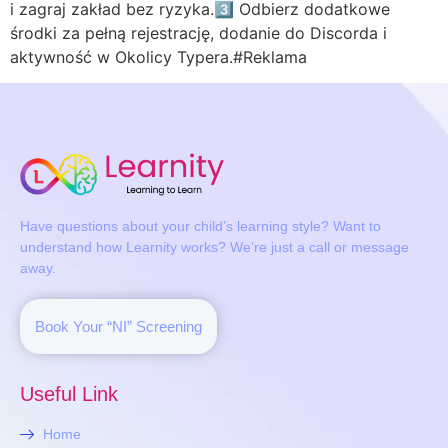
i zagraj zakład bez ryzyka.3️⃣ Odbierz dodatkowe
środki za pełną rejestrację, dodanie do Discorda i
aktywność w Okolicy Typera.#Reklama
Have questions about your child’s learning style? Want to
understand how Learnity works? We’re just a call or message
away.
Book Your “NI” Screening
Useful Link
Home