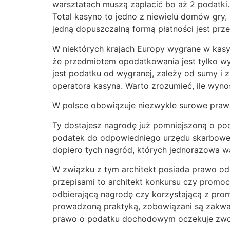
warsztatach muszą zapłacić bo aż 2 podatki.
Total kasyno to jedno z niewielu domów gry,
jedną dopuszczalną formą płatności jest prz
W niektórych krajach Europy wygrane w kasy
że przedmiotem opodatkowania jest tylko wy
jest podatku od wygranej, zależy od sumy i
operatora kasyna. Warto zrozumieć, ile wyn
W polsce obowiązuje niezwykle surowe prawo
Ty dostajesz nagrodę już pomniejszoną o pod
podatek do odpowiedniego urzędu skarbowego
dopiero tych nagród, których jednorazowa war
W związku z tym architekt posiada prawo od
przepisami to architekt konkursu czy promoc
odbierającą nagrodę czy korzystającą z pro
prowadzoną praktyką, zobowiązani są zakwali
prawo o podatku dochodowym oczekuje zwol