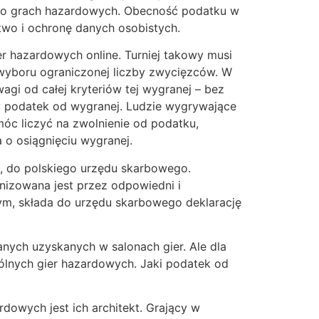
 o grach hazardowych. Obecność podatku w
two i ochronę danych osobistych.
 hazardowych online. Turniej takowy musi
 wyboru ograniczonej liczby zwycięzców. W
gi od całej kryteriów tej wygranej – bez
y podatek od wygranej. Ludzie wygrywające
móc liczyć na zwolnienie od podatku,
o osiągnięciu wygranej.
h, do polskiego urzędu skarbowego.
nizowana jest przez odpowiedni i
ym, składa do urzędu skarbowego deklarację
nych uzyskanych w salonach gier. Ale dla
gólnych gier hazardowych. Jaki podatek od
rdowych jest ich architekt. Grający w