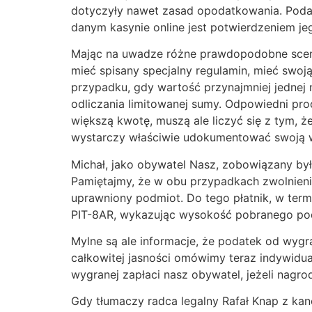
dotyczyły nawet zasad opodatkowania. Pod
danym kasynie online jest potwierdzeniem j
Mając na uwadze różne prawdopodobne scenar
mieć spisany specjalny regulamin, mieć swo
przypadku, gdy wartość przynajmniej jednej 
odliczania limitowanej sumy. Odpowiedni pr
większą kwotę, muszą ale liczyć się z tym, ż
wystarczy właściwie udokumentować swoją wy
Michał, jako obywatel Nasz, zobowiązany był
Pamiętajmy, że w obu przypadkach zwolnieni
uprawniony podmiot. Do tego płatnik, w ter
PIT-8AR, wykazując wysokość pobranego pod
Mylne są ale informacje, że podatek od wyg
całkowitej jasności omówimy teraz indywidua
wygranej zapłaci nasz obywatel, jeżeli nag
Gdy tłumaczy radca legalny Rafał Knap z kanc