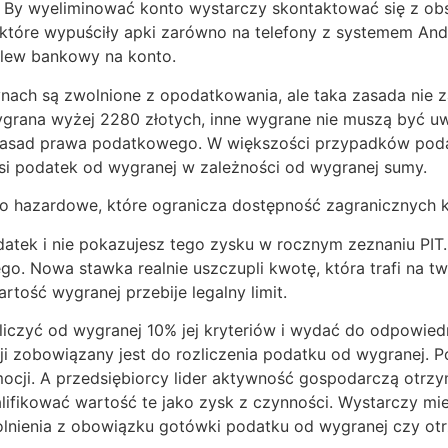
 By wyeliminować konto wystarczy skontaktować się z obsł
 które wypuściły apki zarówno na telefony z systemem Andr
elew bankowy na konto.
nach są zwolnione z opodatkowania, ale taka zasada nie 
grana wyżej 2280 złotych, inne wygrane nie muszą być u
 zasad prawa podatkowego. W większości przypadków poda
osi podatek od wygranej w zależności od wygranej sumy.
 hazardowe, które ogranicza dostępność zagranicznych k
atek i nie pokazujesz tego zysku w rocznym zeznaniu PIT.
. Nowa stawka realnie uszczupli kwotę, która trafi na tw
tość wygranej przebije legalny limit.
liczyć od wygranej 10% jej kryteriów i wydać do odpowie
ji zobowiązany jest do rozliczenia podatku od wygranej. 
mocji. A przedsiębiorcy lider aktywność gospodarczą otrz
fikować wartość te jako zysk z czynności. Wystarczy mie
nienia z obowiązku gotówki podatku od wygranej czy ot