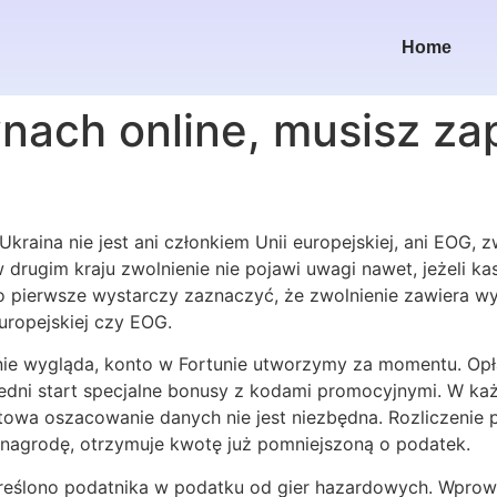
Home
nach online, musisz za
Ukraina nie jest ani członkiem Unii europejskiej, ani EOG,
 drugim kraju zwolnienie nie pojawi uwagi nawet, jeżeli k
Po pierwsze wystarczy zaznaczyć, że zwolnienie zawiera
uropejskiej czy EOG.
nie wygląda, konto w Fortunie utworzymy za momentu. Opła
edni start specjalne bonusy z kodami promocyjnymi. W ka
towa oszacowanie danych nie jest niezbędna. Rozliczenie p
 nagrodę, otrzymuje kwotę już pomniejszoną o podatek.
reślono podatnika w podatku od gier hazardowych. Wprow