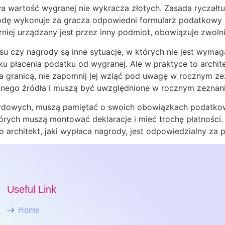
a wartość wygranej nie wykracza złotych. Zasada ryczałtu
agrodę wykonuje za gracza odpowiedni formularz podatkowy 
rniej urządzany jest przez inny podmiot, obowiązuje zwolnie
u czy nagrody są inne sytuacje, w których nie jest wyma
u płacenia podatku od wygranej. Ale w praktyce to archite
za granicą, nie zapomnij jej wziąć pod uwagę w rocznym
innego źródła i muszą być uwzględnione w rocznym zezna
zardowych, muszą pamiętać o swoich obowiązkach podatk
 których muszą montować deklaracje i mieć trochę płatności. 
o architekt, jaki wypłaca nagrody, jest odpowiedzialny za
Useful Link
Home