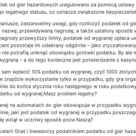
atek od gier hazardowych uregulowano za pomocą ustawy
ego legalnego statusu, co oznacza zwiększone bezpieczeńs
iusze, zastanowimy uwagi, gdy rozliczyć podatek od gier
ją nazwę, przewidywaną nagrodę, a także ustalony sposób
nagrody przewyższy limity, podatek od wygranej opłaca uwa
ocent pozostaje im odebrany odgórnie – jako zryczałtowan
e nie potrafią uniknąć obowiązku gotówki podatku. By ale 
graną – a do tego konieczne jest potwierdzenie z kasyna 
 sam wpłacić 10% podatku od wygranej, czyli 1000 złotyc
e znajdzie wykorzystanie tylko w przypadku, gdy gra orga
minie do końca stycznia roku następnego w roku podatkow
atku od wygranej.Masz problem legalny?
ranej na automatach do gier obowiązuje w przypadku wygra
lnie, jaki jest podatek od wygranej w przypadku poszcze
rodę wziął w uczciwy sposób poza Naszą?
elarii Graś i Inwestorzy podatnikiem podatku od gier haza