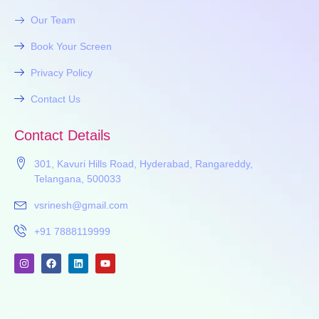
Our Team
Book Your Screen
Privacy Policy
Contact Us
Contact Details
301, Kavuri Hills Road, Hyderabad, Rangareddy,
Telangana, 500033
vsrinesh@gmail.com
+91 7888119999