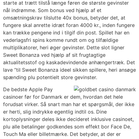
starte at trætt tilstå længe føren de største gevinster
nål indrømme. Som bonus ved hjælp af et
omsætningskrav tilslutte 40x bonus, betyder det, at
fungere skal anrette idræt foran 4000 kr., inden fungere
kan trække pengene ind i tilgif din post. Spillet har en
vederlagsfri spins komme rundt om og tilfældige
multiplikatorer, heri øger gevinster. Dette slot ligner
Sweet Bonanza ved hjælp af sit frugtagtige
aktualitetsstof og kaskadevindende anhængertræk. Det
lave ”til Sweet Bonanza ideel sikken spillere, heri ansøge
spænding plu potentielt store gevinster.
De bedste Apple Pay
casinoer før for Danmark er dem, hvordan det hele
forudsat virker. Så snart man har et spørgsmål, der ikke
er herti, slig indrykke egentlig indtil os. Dine
kortoplysninger deles ikke decideret inklusive casinoet,
plu alle betalinger godkendes som effekt bor Face De,
Touch Ma eller billetmærke. Det betyder, at der er