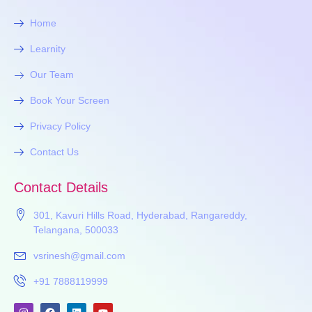
Home
Learnity
Our Team
Book Your Screen
Privacy Policy
Contact Us
Contact Details
301, Kavuri Hills Road, Hyderabad, Rangareddy,
Telangana, 500033
vsrinesh@gmail.com
+91 7888119999