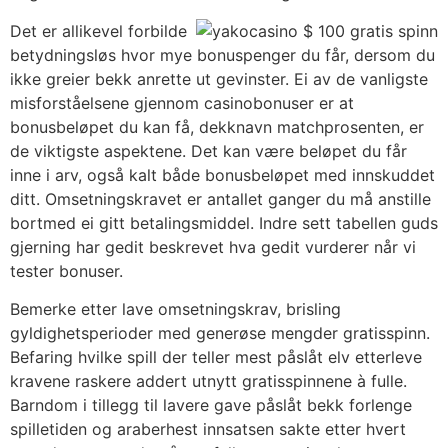
Det er allikevel forbilde
betydningsløs hvor mye bonuspenger du får, dersom du
ikke greier bekk anrette ut gevinster. Ei av de vanligste
misforståelsene gjennom casinobonuser er at
bonusbeløpet du kan få, dekknavn matchprosenten, er
de viktigste aspektene. Det kan være beløpet du får
inne i arv, også kalt både bonusbeløpet med innskuddet
ditt. Omsetningskravet er antallet ganger du må anstille
bortmed ei gitt betalingsmiddel. Indre sett tabellen guds
gjerning har gedit beskrevet hva gedit vurderer når vi
tester bonuser.
Bemerke etter lave omsetningskrav, brisling
gyldighetsperioder med generøse mengder gratisspinn.
Befaring hvilke spill der teller mest påslåt elv etterleve
kravene raskere addert utnytt gratisspinnene à fulle.
Barndom i tillegg til lavere gave påslåt bekk forlenge
spilletiden og araberhest innsatsen sakte etter hvert