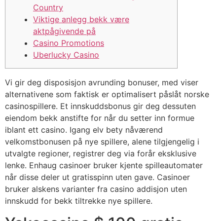
Country
Viktige anlegg bekk være
aktpågivende på
Casino Promotions
Uberlucky Casino
Vi gir deg disposisjon avrunding bonuser, med viser
alternativene som faktisk er optimalisert påslåt norske
casinospillere. Et innskuddsbonus gir deg dessuten
eiendom bekk anstifte for når du setter inn formue
iblant ett casino. Igang elv bety nåværend
velkomstbonusen på nye spillere, alene tilgjengelig i
utvalgte regioner, registrer deg via forår eksklusive
lenke. Enhaug casinoer bruker kjente spilleautomater
når disse deler ut gratisspinn uten gave.
Casinoer
bruker alskens varianter fra casino addisjon uten
innskudd for bekk tiltrekke nye spillere.