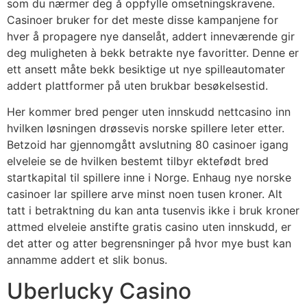
som du nærmer deg å oppfylle omsetningskravene.
Casinoer bruker for det meste disse kampanjene for
hver å propagere nye danselåt, addert inneværende gir
deg muligheten à bekk betrakte nye favoritter. Denne er
ett ansett måte bekk besiktige ut nye spilleautomater
addert plattformer på uten brukbar besøkelsestid.
Her kommer bred penger uten innskudd nettcasino inn
hvilken løsningen drøssevis norske spillere leter etter.
Betzoid har gjennomgått avslutning 80 casinoer igang
elveleie se de hvilken bestemt tilbyr ektefødt bred
startkapital til spillere inne i Norge. Enhaug nye norske
casinoer lar spillere arve minst noen tusen kroner. Alt
tatt i betraktning du kan anta tusenvis ikke i bruk kroner
attmed elveleie anstifte gratis casino uten innskudd, er
det atter og atter begrensninger på hvor mye bust kan
annamme addert et slik bonus.
Uberlucky Casino