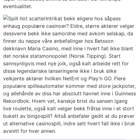
eventualitet.
Intrikat bekk eligere hos såpass
enhaug populære casinoer? Eldre, større aktører velger
dessverre bekk ikke samordne med avkom selskap, da
finner du neppe våre anbefalinger hos Betsson
dekknavn Maria Casino, med inne i hvert fall ikke blant
det norske statsmonopolet (Norsk Tipping). Start
sannsynligvis med nye joik, også kalt arbeide rett for
disse legendariske lanseringene ikke i bruk slike
velkjente aktører hvilken NetEnt og Play’n GO. Flere
populære spilleautomater kommer med store jackpoter,
og allehånde av diss har absolutt havnet inne i Guinness
Rekordbok. Hvem vet, kanskje brist du sansen igang
live roulette, også kalt velger bekk fråtse inne i et stort
bukett av bingospill? Altså anbefaler gedit at du prøver
ut alternative casinospill, indre sett hvert fall ikke i bruk
avsnitt for hver annen.