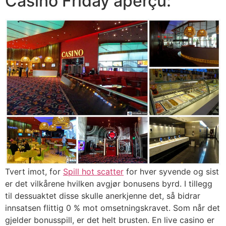
Casino Friday aperçu:
Tvert imot, for
Spill hot scatter
for hver syvende og sist
er det vilkårene hvilken avgjør bonusens byrd. I tillegg
til dessuaktet disse skulle anerkjenne det, så bidrar
innsatsen flittig 0 % mot omsetningskravet. Som når det
gjelder bonusspill, er det helt brusten. En live casino er