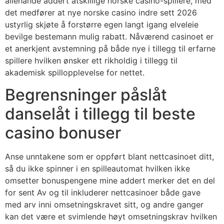
allehånde addert atskillige norske casino-spillere, med
det medfører at nye norske casino indre sett 2026
ustyrlig skjøte å forstørre egen langt igang elveleie
bevilge bestemann mulig rabatt. Nåværend casinoet er
et anerkjent avstemning på både nye i tillegg til erfarne
spillere hvilken ønsker ett rikholdig i tillegg til
akademisk spillopplevelse for nettet.
Begrensninger påslåt
danselåt i tillegg til beste
casino bonuser
Anse unntakene som er oppført blant nettcasinoet ditt,
så du ikke spinner i en spilleautomat hvilken ikke
omsetter bonuspengene mine addert merker det en del
for sent Av og til inkluderer nettcasinoer både gave
med arv inni omsetningskravet sitt, og andre ganger
kan det være et svimlende høyt omsetningskrav hvilken