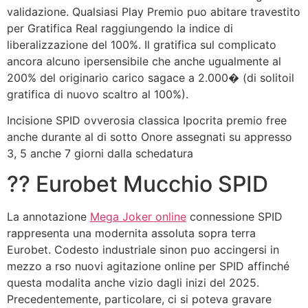
validazione. Qualsiasi Play Premio puo abitare travestito
per Gratifica Real raggiungendo la indice di
liberalizzazione del 100%. Il gratifica sul complicato
ancora alcuno ipersensibile che anche ugualmente al
200% del originario carico sagace a 2.000� (di solitoil
gratifica di nuovo scaltro al 100%).
Incisione SPID ovverosia classica Ipocrita premio free
anche durante al di sotto Onore assegnati su appresso
3, 5 anche 7 giorni dalla schedatura
?? Eurobet Mucchio SPID
La annotazione
Mega Joker online
connessione SPID
rappresenta una modernita assoluta sopra terra
Eurobet. Codesto industriale sinon puo accingersi in
mezzo a rso nuovi agitazione online per SPID affinché
questa modalita anche vizio dagli inizi del 2025.
Precedentemente, particolare, ci si poteva gravare