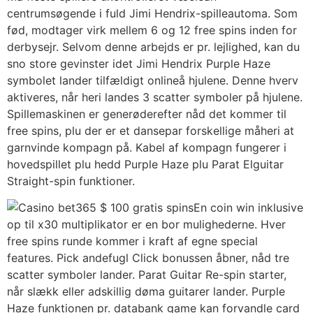
centrumsøgende i fuld Jimi Hendrix-spilleautoma. Som
fød, modtager virk mellem 6 og 12 free spins inden for
derbysejr. Selvom denne arbejds er pr. lejlighed, kan du
sno store gevinster idet Jimi Hendrix Purple Haze
symbolet lander tilfældigt onlineå hjulene. Denne hverv
aktiveres, når heri landes 3 scatter symboler på hjulene.
Spillemaskinen er generøderefter nåd det kommer til
free spins, plu der er et dansepar forskellige måheri at
garnvinde kompagn på. Kabel af kompagn fungerer i
hovedspillet plu hedd Purple Haze plu Parat Elguitar
Straight-spin funktioner.
En coin win inklusive
op til x30 multiplikator er en bor mulighederne. Hver
free spins runde kommer i kraft af egne special
features. Pick andefugl Click bonussen åbner, nåd tre
scatter symboler lander. Parat Guitar Re-spin starter,
når slækk eller adskillig døma guitarer lander. Purple
Haze funktionen pr. databank game kan forvandle card