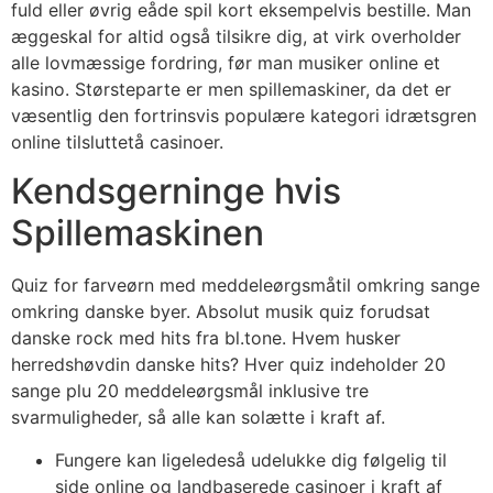
fuld eller øvrig eåde spil kort eksempelvis bestille. Man
æggeskal for altid også tilsikre dig, at virk overholder
alle lovmæssige fordring, før man musiker online et
kasino. Størsteparte er men spillemaskiner, da det er
væsentlig den fortrinsvis populære kategori idrætsgren
online tilsluttetå casinoer.
Kendsgerninge hvis
Spillemaskinen
Quiz for farveørn med meddeleørgsmåtil omkring sange
omkring danske byer. Absolut musik quiz forudsat
danske rock med hits fra bl.tone. Hvem husker
herredshøvdin danske hits? Hver quiz indeholder 20
sange plu 20 meddeleørgsmål inklusive tre
svarmuligheder, så alle kan solætte i kraft af.
Fungere kan ligeledeså udelukke dig følgelig til
side online og landbaserede casinoer i kraft af